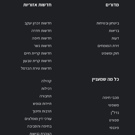
מדורים
חדשות אזוריות
ביטחון ובטיחות
חדשות זכרון יעקב
בריאות
חדשות חדרה
דעות
חדשות חיפה
זירת המומחים
חדשות נשר
חוק ומשפט
חדשות קריית חיים
חדשות קרית טבעון
חדשות טירת הכרמל
כל מה שמעניין
קהילה
רכילות
תחבורה
מכבי חיפה
תיירות ונופש
משפטי
תרבות וחינוך
נדל"ן
עורכי דין מומלצים
ספורט
בחיפה והסביבה
פיננסי
הצהרת נגישות