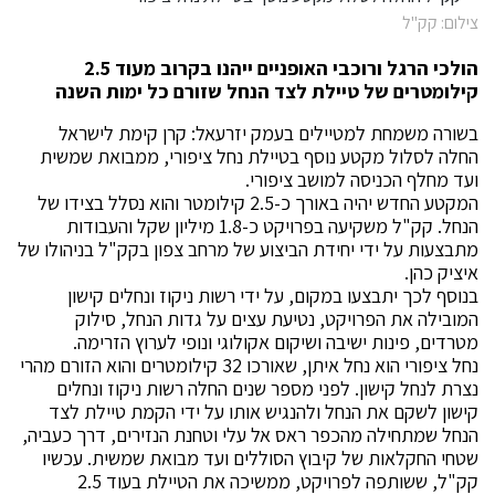
צילום: קק"ל
הולכי הרגל ורוכבי האופניים ייהנו בקרוב מעוד 2.5
קילומטרים של טיילת לצד הנחל שזורם כל ימות השנה
בשורה משמחת למטיילים בעמק יזרעאל: קרן קימת לישראל
החלה לסלול מקטע נוסף בטיילת נחל ציפורי, ממבואת שמשית
ועד מחלף הכניסה למושב ציפורי.
המקטע החדש יהיה באורך כ-2.5 קילומטר והוא נסלל בצידו של
הנחל. קק"ל משקיעה בפרויקט כ-1.8 מיליון שקל והעבודות
מתבצעות על ידי יחידת הביצוע של מרחב צפון בקק"ל בניהולו של
איציק כהן.
בנוסף לכך יתבצעו במקום, על ידי רשות ניקוז ונחלים קישון
המובילה את הפרויקט, נטיעת עצים על גדות הנחל, סילוק
מטרדים, פינות ישיבה ושיקום אקולוגי ונופי לערוץ הזרימה.
נחל ציפורי הוא נחל איתן, שאורכו 32 קילומטרים והוא הזורם מהרי
נצרת לנחל קישון. לפני מספר שנים החלה רשות ניקוז ונחלים
קישון לשקם את הנחל ולהנגיש אותו על ידי הקמת טיילת לצד
הנחל שמתחילה מהכפר ראס אל עלי וטחנת הנזירים, דרך כעביה,
שטחי החקלאות של קיבוץ הסוללים ועד מבואת שמשית. עכשיו
קק"ל, ששותפה לפרויקט, ממשיכה את הטיילת בעוד 2.5