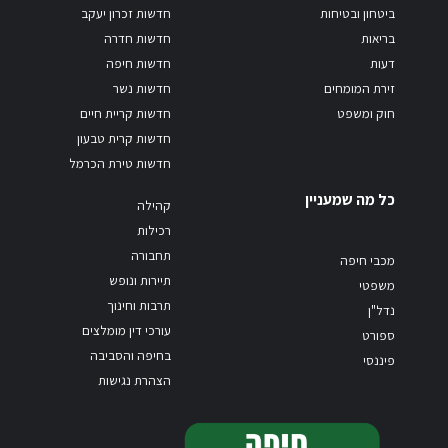
ביטחון ובטיחות
חדשות זכרון יעקב
בריאות
חדשות חדרה
דעות
חדשות חיפה
זירת המומחים
חדשות נשר
חוק ומשפט
חדשות קריית חיים
חדשות קרית טבעון
חדשות טירת הכרמל
כל מה שמעניין
קהילה
רכילות
תחבורה
מכבי חיפה
תיירות ונופש
משפטי
תרבות וחינוך
נדל"ן
עורכי דין מומלצים
ספורט
בחיפה והסביבה
פיננסי
הצהרת נגישות