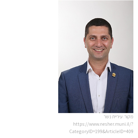
מקור: עיריית נשר
https://www.nesher.muni.il/?
CategoryID=199&ArticleID=409