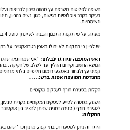
חשיפה לפליטות משרפת עץ מהווה סיכון לבריאות ועלולה
בעיקר בקרב אוכלוסיות רגישות, כגון: נשים בהריון, תינ
ונשימתיות.
מעתה, על פי תקנות התכנון והבניה לא יינתן טופס 4 בבית בו מותקן קמין עץ ובסמכויות המועצה ל…
יש לציין כי התקנות לא יחולו באופן רטרואקטיבי על בתי
ראש המועצה עידו גרינבלום:
"אני שמח וגאה שהסדר
הנושא החשוב וקידום ההליך עד לשלב של חקיקה . בהזד
קמיני עץ ולבחור באמצעי חימום חליפיים בלתי מזהמים
מהנדסת המועצה אסנת ברש:……
הקלות בסגירת חורף לעסקים מקומיים
השנה, במטרה לסייע לעסקים המקומיים בקרית טבעון
לסגירת חורף ( סגירה זמנית שניתן להציב בין אוקטובר 
ההקלות:
היתר זה ניתן למסעדות, בתי קפה, מזנון וכד' שהם בעל