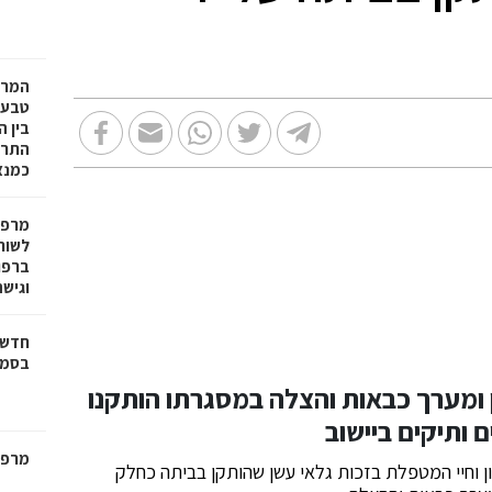
המרכ
טבעו
בין ה
כמנצ
מרפא
לשור
ברפוא
וגיש
חדש 
בסמת
ומערך כבאות והצלה במסגרתו הותקנו
ותיקים ביישוב
מרפס
ן וחיי המטפלת בזכות גלאי עשן שהותקן בביתה כחלק