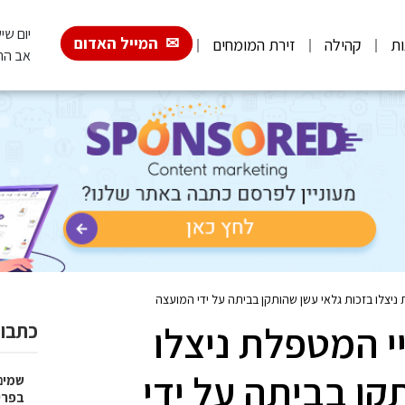
יום שישי, 026
המייל האדום
ות
קהילה
זירת המומחים
אב הת
 ניצלו בזכות גלאי עשן שהותקן בביתה על ידי המועצה
יי המטפלת ניצלו
כתבות
קן בביתה על ידי
שמים
בפרי