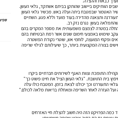
ערך כבאות וההצלה.
שבים הוותיקים ביישוב שהותקן בביתם אשתקד, גלאי העשן.
ניצת מכשיר האטמור שבמטבח ביתה ועלה באש. מכשיר גלאי העשן
עוררנה ותצאנה מהדירה בעוד מועד וללא פגע. השתיים
שפיגל
 שהתמלאה בעשן נגרם נזק רב.
ים החלה במטרה לצמצם משמעותית את מספר המקרים בהם
קב שימוש באמצעי חימום שונים אשר רמת הבטיחות בהם
ם ופקחי המועצה, לוחמי אש, שוטרי נקודת המשטרה
שים בצורה המקצועית ביותר, כך שיעילותם לגילוי שריפה
הילה התומכת וצוות האגף לשירותים חברתיים ביקרו
פוץ בית התושבת. "גלאי העשן הציל את חיינו פשוט כך"
לאי התעוררנו וכך יכולנו לצאת בזמן. המטבח כולו עלה
 ועל העזרה לאחר השריפה ומאחלת בריאות מלאה לכולם."
יד כמה הפרויקט הזה היה חשוב להצלת חיי האזרחים
אים עצמם גם הם בתוך אירוע שריפה משמעותי.