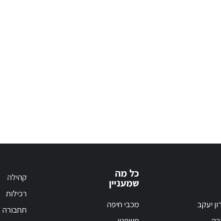
כל מה
קהילה
שמעניין
רכילות
ון יעקב
מכבי חיפה
תחבורה
רה
משפטי