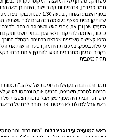
מפרויקט משותף של המועצה המקומית קרית טבעון ומ
תמר פרידמן, אזרחית ותיקה ביישוב, היתה בן מאה התו
בסוף השבוע האחרון,
בשעה 1:30 לפנות בוקר 
שהותקן בבית צפצף בעוצמה רבה וגרם לכך ששתיהן תת
הזעיקו שכן וכן את מכבי האש והשריפה כובתה. לדירה
כזכור, היוזמה להתקנת גלאי עשן בבתי תושבי ותיק
נספו קשישים משריפה שפרצה בבתיהם במהלך החורף ע
מוטלת בספק. במסגרת היוזמה, רכשה הרשות את הגלאי
בקרית טבעון ומתנדבים הגיעו להתקין אותם בבתי הקשי
תהיה מיטבית.
תמר הינה חברה בקהילה התומכת של שלהב"ת. צוות הק
בביתה למחרת השריפה, הרגיעו אותה ונרתמו לסייע לשי
סיפרה. "הבית היה אפוף עשן אבל בזכות הצפצוף של הג
באש אבל למזלנו לא נפגענו. אני מודה לכם על הדאגה
ראש המועצה עידו גרינבלום
: "היום ברור יותר מתמ
הוותיקים בקריה כמו גם של השכנים, שחלילה היו מוצ