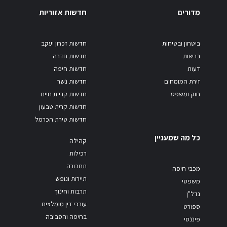
מדורים
חדשות אזוריות
ביטחון ובטיחות
חדשות זכרון יעקב
בריאות
חדשות חדרה
דעות
חדשות חיפה
זירת המומחים
חדשות נשר
חוק ומשפט
חדשות קריית חיים
חדשות קרית טבעון
חדשות טירת הכרמל
כל מה שמעניין
קהילה
רכילות
תחבורה
מכבי חיפה
תיירות ונופש
משפטי
תרבות וחינוך
נדל"ן
עורכי דין מומלצים
ספורט
בחיפה והסביבה
פיננסי