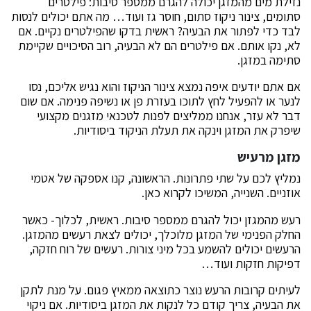
נזילת מים מהמזגן יכולה להגרם ממספר סיבות: פילטרים
סתומים, צינור ניקוז סתום, חוסר גז ועוד… מה אתם יכולים לנסות
לבד כדי לפתור את הבעיה? ראשית בדקו שהפילטרים נקיים. אם
לא, נקו אותם. אם פילטרים הם לא הבעיה, רוב הסיכויים שקיימת
סתימה במזגן.
אם אתם יודעים איפה נמצא צינור הניקוז והוא נגיש אליכם, נסו
לנער או להפעיל לחץ לתוכו בעזרת פן או נשיפה פנימה. אם שום
דבר לא עזר, אנחנו ממליצים לפנות לטכנאי מזגנים מקצועי
שיפרק את המזגן וינקה את תעלת הניקוד ביסודיות.
מזגן מרעיש
נמליץ לכם על שתי פתרונות. הראשונה, קנו אספקה של אטמי
אוזניים. השנייה, המשיכו לקרוא כאן.
רעש מהמגזן יכול להגרם ממספר סיבות. ראשית, לכלוך- כאשר
החלק הפנימי של המזגן מלוכלך, יכולים לצאת רעשים מהמזגן.
הרעשים יכולים להשמע בכל מיני צורות. רעשים של רוח חזקה,
דפיקות חזקות ועוד…
לעיתים קרובות הרעש נוצר כתוצאה ממאיץ פגום. על מנת לתקן
את הבעיה, צריך קודם כל לנקות את המזגן ביסודיות. אם ניקוי