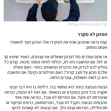
קרדיט https://fenix.co.il/
המזגן לא מקרר
קצת נראה שהמזגן שכח את תפקידו אה? המזגן הפך למאוורר
ואנחנו נמסים.
אז אתם עומדים מול המזגן ושואלים את עצמכם, האוויר שיוצא קר
או לא? אם התשובה היא לא, יכולות להיות מספר סיבות. קודם כל
נמליץ לכם לבדוק את הדברים הפשוטים ביותר- האם השלט
שלכם מכוון על מצב קירור? האם הפילטרים נקיים? אם התשובה
היא כן לשתי השאלות, עוברים הלאה.
הבעיה הנפוצה ביותר היא מחסור בגז. דליפת גז היא דבר טבעי
שקורה בכל מזגן במוקדם או במאוחר. אם זאת לא הבעיה, כנראה
שהמדחס לא פועל. אם המדחס לא עובד, כנראה שזה אחד
מהבעיות הבאות: הקבל לא עובד, התרמוסטט, כרטיס הפיקוד או
חס וחלילה, המדחס עצמו הלך. אם הבעיות לא קשורות לניקוי