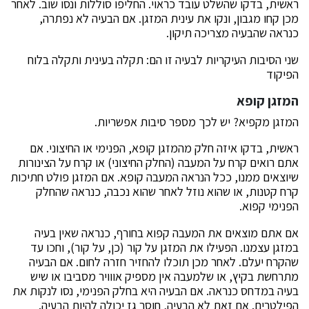
ראשית, בדקו שהשלט עובד כראוי. החליפו סוללות ונסו שוב. לאחר
מכן קחו מגבון, ונקו את עינית המזגן. אם הבעיה לא נפתרה,
כנראה שהבעיה מצריכה תיקון.
שני הסיבות העיקריות לבעיה זו הם: תקלה בעינית ותקלה בלוח
הפיקוד
המזגן קופא
המזגן מקפיא? יש לכך מספר סיבות אפשריות.
ראשית, בדקו איזה חלק מהמזגן קופא, הפנימי או החיצוני. אם
אתם רואים קרח על המעבה (החלק החיצוני) או קרח על הצינורות
שיוצאים ממנו, ככל הנראה המעבה קופא. אם המזגן פולט חתיכות
קרח קטנות, או שהוא נוזל לאחר שהוא נכבה, כנראה שהחלק
הפנימי קפוא.
אם אתם מוצאים את המעבה קפוא בחורף, כנראה שאין בעיה
במזגן עצמנו. הפעילו את המזגן על קור (כן, על קור), וחכו עד
שהקרח יעלם. לאחר מכן תוכלו להחזיר חזרה לחום. אם הבעיה
מתרחשת בקיץ, או שלמעבה אין מספיק אווויר מסביבו או שיש
בעיה במדחס כנראה. אם הבעיה היא בחלק הפנימי, נסו לנקות את
הפילטרים. אם זאת לא הבעיה, חוסר גז יכולה להיות הבעיה.