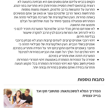
הקווים בכביש עליהם אתם נוסעים ואם היא מבחינה בתנועה לא
רצונית (בהתאם לזווית הסטייה ומהירותה) היא מתריעה בפני הנהג.
התרעה על התנגשות ברכב מלפנים, תאונות נפוצות נוספות
מתרחשות כאשר הרכב שלפניכם עוצר או מאט אך אתם ממשיכים
באותה מהירות. העין האלקטרונית של מערכת מובילאיי מזהה את
המתרחש ומפעילה צפצוף מיוחד על מנת שתלחצו על הבלם
ותמנעו את התאונה.
לא שמרתם מרחק מכלי הרכב שלפניכם? המערכת תזכיר לכם כי
כדאי להרחיב את המרווח בינכם לבין הרכב למקרה שיעצור
בבלימת חירום.
זיהוי רוכבי אופניים קרובים: לעתים קרובות הנהג לא מבחין ברוכבי
אופניים בשולי הכביש. העין האלקטרונית של מובילאיי תזהה כי
מדובר באופניים אליהם התקרבתם יתר על המידה ותתריע בפניכם.
זיהוי הולכים רגל: הולך רגל חוצה את הכביש במהירות לפניכם?
המערכת תזהה אותו ותתריע בפניכם.
שמירה על המהירות המותרת באמצעות זיהוי תמרורי המהירות:
מאפיין חשוב נוסף הוא זיהוי המהירות המותרת בכל מקטע תנועה
והתרעה במידה ואתם נוסעים במהירות גבוהה יותר.
כתבות נוספות
המדריך המלא למשכנתאות: מתושבי חוץ ועד
בנייה עצמית