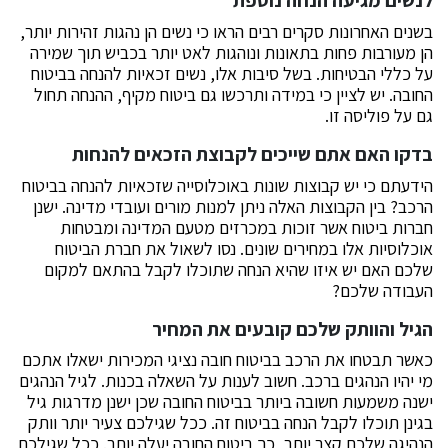
לנשים מגיעה הנחה נוספת
בשנים האחרונות סקרים רבים הראו כי נשים הן נהגות זהירות יותר,
הן מעורבות פחות בתאונות ונוהגות לאט יותר בכביש תוך שמירה
על כללי הבטיחות. בשל סיבות אלו, נשים זכאיות להנחה בביטוח
החובה. יש לציין כי במידה ותרכשו גם ביטוח מקיף, ההנחה תחול
גם על פוליסה זו.
בדקו האם אתם שייכים לקבוצת הזכאים להנחות
הידעתם כי יש קבוצות שונות באוכלוסייה שזכאיות להנחה בביטוח
הרכב? בין הקבוצות האלה ניתן למנות מורים ועובדי מדינה. ישנן
חברות ביטוח אשר זוכות במכרזים מטעם המדינה ומבטחות
אוכלוסיות אלו במחירים שונים. נסו לשאול את חברת הביטוח
שלכם האם יש איזו שהיא הנחה שתוכלו לקבל בהתאם למקום
העבודה שלכם?
הגיל והוותק שלכם קובעים את המחיר
כאשר תבטחו את הרכב בביטוח חובה נציגי המכירות ישאלו אתכם
מי יהיו הנהגים ברכב. חשוב לענות על השאלה בכנות. לגיל הנהגים
ישנה משמעות חשובה ביותר בביטוח החובה שכן ישנן מדרגות גיל
בגינן תוכלו לקבל הנחה בביטוח זה. ככל שגילכם צעיר יותר וותק
הנהיגה שלכם קצר יותר, כך ביטוח החובה יעלה יותר. ככל שגילכם