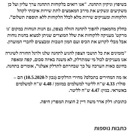
בשיפוץ וניקיון התחנה
. "
אנו רואים בלקוחות התחנה ערך עליון ועל כן
משקיעים ונשקיע את מירב המאמצים לתת שירות איכותי לקהל
הלקוחות ומעניקים שירות מלא לכלל הלקוחות ללא תוספת תשלום”
.
כחלק מהמאמץ להפוך לתחנה הזולה בצפון
,
גם חנות הנוחות במקום
'
גו
מרקט
'
מעניקה ללקוחות את שלל המוצרים שניתן למצוא בחנות נוחות
אבל מבלי לקרוע את הכיס ועם המון הטבות ומבצעים לחברי המועדון
.
"
מזמינים את כל תושבי הצפון להגיע לתחנה שלנו ולרגל החזרה לשיגרה
אנו מעניקים לכול מי שמתדלק
,
לא משנה באיזה סכום
,
קפה ומאפה
בחינם כאות הערכה על כך שבחרתם לתדלק אצלנו”
,
אומרים בתחנה
.
אז מה המחירים בתכלס
?
מחירי הדלקים
(
נכון ל
-10.5.2020)
הם
–
סולר
: 4.33
ש
"
ח לליטר למשלמים במזומן
/ 4.48
ש
"
ח למשלמים
באשראי
.
בנזין
: 4.47
ש
"
ח לליטר
.
כתובת
:
דלק אדר משה דיין
2
חוצות המפרץ חיפה
.
כתבות נוספות