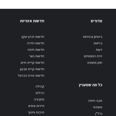
מדורים
חדשות אזוריות
ביטחון ובטיחות
חדשות זכרון יעקב
בריאות
חדשות חדרה
דעות
חדשות חיפה
זירת המומחים
חדשות נשר
חוק ומשפט
חדשות קריית חיים
חדשות קרית טבעון
חדשות טירת הכרמל
כל מה שמעניין
קהילה
רכילות
תחבורה
מכבי חיפה
תיירות ונופש
משפטי
תרבות וחינוך
נדל"ן