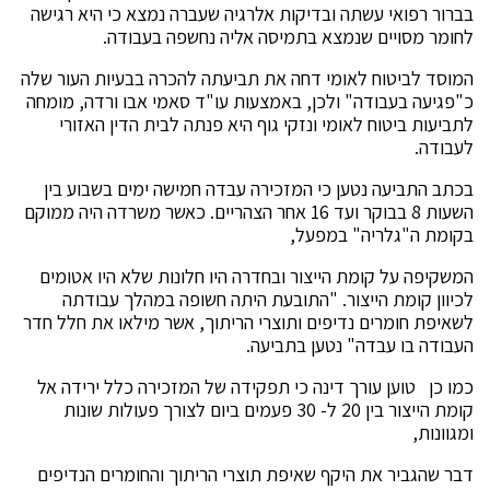
בברור רפואי עשתה ובדיקות אלרגיה שעברה נמצא כי היא רגישה
לחומר מסויים שנמצא בתמיסה אליה נחשפה בעבודה.
המוסד לביטוח לאומי דחה את תביעתה להכרה בבעיות העור שלה
כ"פגיעה בעבודה" ולכן, באמצעות עו"ד סאמי אבו ורדה, מומחה
לתביעות ביטוח לאומי ונזקי גוף היא פנתה לבית הדין האזורי
לעבודה.
בכתב התביעה נטען כי המזכירה עבדה חמישה ימים בשבוע בין
השעות 8 בבוקר ועד 16 אחר הצהריים. כאשר משרדה היה ממוקם
בקומת ה"גלריה" במפעל,
המשקיפה על קומת הייצור ובחדרה היו חלונות שלא היו אטומים
לכיוון קומת הייצור. "התובעת היתה חשופה במהלך עבודתה
לשאיפת חומרים נדיפים ותוצרי הריתוך, אשר מילאו את חלל חדר
העבודה בו עבדה" נטען בתביעה.
כמו כן טוען עורך דינה כי תפקידה של המזכירה כלל ירידה אל
קומת הייצור בין 20 ל- 30 פעמים ביום לצורך פעולות שונות
ומגוונות,
דבר שהגביר את היקף שאיפת תוצרי הריתוך והחומרים הנדיפים