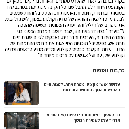
בקהל ובחברה, לאחר שהסרט מסתיים והאורות נדלקים. מכאן גם
הקונספט הייחודי לפסטיבל שבו כל הקרנה מסתיימת במושב שיח
בסוגיות חברתיות, חינוכיות ואומנותיות. הפסטיבל והחוג שואפים
לבסס מרכז ליצירה והוראה של מדיה וקולנוע בצפון, לייצג ולהביא
את סיפורם של הגליל והפריפריה הצפונית. משימה שהפכה
ל"בוערת" במיוחד בעת הזו, שבה תושבי המרחב הצפוני בני
החברה היהודית, הערבית והדרוזית, נאבקים לקיים שגרת חיים
תחת אש. בפסטיבל תוכניות המייצגות את תחומי ההתמחות של
החוג – עדות והקשבה כבסיס לקולנוע ומדיה מודע טראומה ומדיה
וקולנוע של, עם ועל א.נשים עם צרכים מיוחדים".
כתבות נוספות
שלושה אנשי מקצוע, מטרה אחת: לשנות חיים
באמצעות הגוף, המחשבה והתזונה
בריקסטון - רשת מתחמי כספות מאובטחים:
מדריך שלם לשמירת רכושך