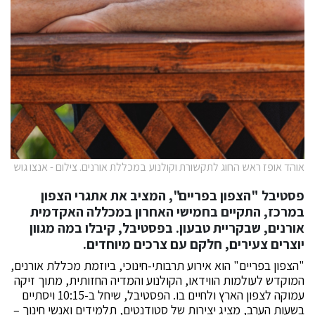
אוהד אופז ראש החוג לתקשורת וקולנוע במכללת אורנים. צילום - אנצו גוש
פסטיבל "הצפון בפריים", המציב את אתגרי הצפון
במרכז, התקיים בחמישי האחרון במכללה האקדמית
אורנים, שבקריית טבעון. בפסטיבל, קיבלו במה מגוון
יוצרים צעירים, חלקם עם צרכים מיוחדים.
"הצפון בפריים" הוא אירוע תרבותי-חינוכי, ביוזמת מכללת אורנים,
המוקדש לעולמות הווידאו, הקולנוע והמדיה החזותית, מתוך זיקה
עמוקה לצפון הארץ ולחיים בו. הפסטיבל, שיחל ב-10:15 ויסתיים
בשעות הערב, מציג יצירות של סטודנטים, תלמידים ואנשי חינוך –