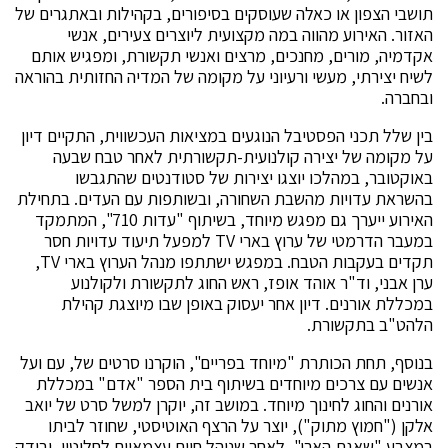
תושבי הצפון או כאלה שעוסקים בסיפורים, בקהילות ובאתגרים של
האזור. האירוע מהווה במה מקצועית ליוצרים צעירים, אנשי
אקדמיה, מורים, מחנכים, מרצים ואנשי תקשורת, ומפגיש אותם
לשיח יצירתי, מעשי ורעיוני על מקומה של המדיה החזותית בהוראה
ובחברה.
בין שלל תכני הפסטיבל הנוגעים במציאות העכשווית, התקיים דיון
על מקומה של יצירה קולנועית-תקשורתית לאחר טבח שבעה
באוקטובר, במהלכו יוצגו יצירות של סטודנטים שהתגבשו
בהשראת עדויות מהשבת השחורה, ובשותפות עם העדים. בתחילת
האירוע ייערך גם מפגש מיוחד, בשיתוף "עדות 710", המתמקד
במעבר הדרמטי של ערוץ בארי TV למפעל תיעוד עדויות חסר
תקדים בעקבות הטבח. במפגש ישתתפו מנהל הערוץ בארי TV,
ערן אבני, וד"ר אוהד אופז, ראש החוג לתקשורת ולקולנוע
במכללת אורנים. דיון אחר יעסוק באופן שבו מיוצגת קהילת
הלהט"ב בתקשורת.
בנוסף, תחת הכותרת "מיוחד בפריים", הוקרנו סרטים של, עם ועל
אנשים עם צרכים מיוחדים בשיתוף בית הספר "אדם" במכללת
אורנים והחוג לחינוך מיוחד. במושב זה, יוקרן למשל סרט של יואב
אלקן ("חמוץ מתוק"), יוצר על הרצף האוטיסטי, שחוזר לביתו
במצבע "שאגת הארי", לאחר שניהל חיים עצמאיים לחלוטין, ובודק