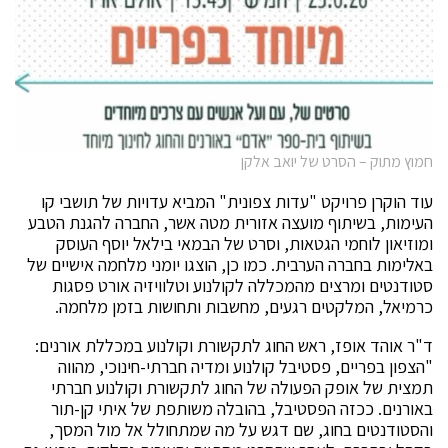
חמוץ מתוק – הסרט של יואב אלקן
עוד הוקרן פרויקט "עדות צפונית" המביא עדויות של תושבי קו
העימות, בשיתוף מועצה אזורית מטה אשר, החברה להגנת הטבע
ומוזיאון לוחמי הגטאות, וסרט של הבמאי בילאל יוסף העוסק
באלימות בחברה הערבית. כמו כן, הוצגו יומני מלחמה אישיים של
סטודנטים ומרצים מהמכללה לקולנוע וטלוויזיה אורט פסגות
כרמיאל, המלקטים רגעים, מחשבות ותחושות בזמן מלחמה.
ד"ר אוהד אופז, ראש החוג לתקשורת וקולנוע במכללת אורנים:
"הצפון בפריים, פסטיבל קולנוע ומדיה חברתי-חינוכי, מהווה
תמצית של אופק הפעולה של החוג לתקשורת וקולנוע חברתי
באורנים. ככזה הפסטיבל, בהובלה משותפת של איתי קן-תור
והסטודנטים בחוג, שם דגש על מה שמתחולל אל מול המסך,