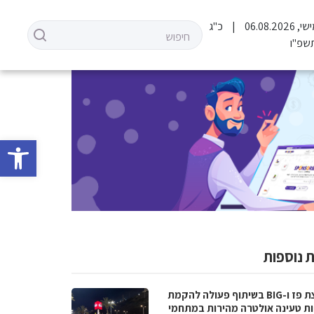
06.08.202
כ"ג
שפ"ו
פתח סרגל 
 נוספות
קבוצת פז ו-BIG בשיתוף פעולה להקמת
ת טעינה אולטרה מהירות במתחמי