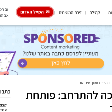
יום חמישי, 6
המייל האדום
ות
קהילה
זירת המומחים
אב הת
SA ממשיכה להתרחב: פותחת
כתבות
עמדו