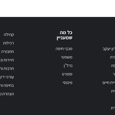
כל מה
קהילה
שמעניין
רכילות
ון יעקב
מכבי חיפה
תחבורה
רה
משפטי
תיירות ונ
פה
נדל"ן
תרבות וחי
ר
ספורט
עורכי דין
ית חיים
פיננסי
בחיפה וה
ית
הצהרת נג
רת