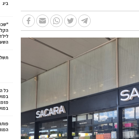
ביג
"שכו
הקלא
לילד
השעה
תשלו
כל ה
במוש
מזמי
במושבה 
פותחי
המוזי