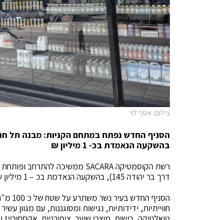
צילום: אסף לוי
הסניף החדש נפתח במתחם הקניות: מבנה תל חנן
בהשקעה הנאמדת בכ- 1 מיליון ₪
רשת הקוסמטיקה SACARA ממשיכה לה
דרך בר יהודה 145), בהשקעה הנאדמת בכ – 1 מיליון ₪.
הסניף ה
חווייתיות, ידידותיות, נגישות ומסוגננות, עם מגוון עשיר
טואלטיקה, בישום, מוצרי שיער, ציפורניים, אקססורייז וע