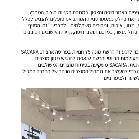
 זמיר, מנכ”ל רשת SACARA : “לרשת סאקרה 3 סניפים באזור חיפה והצפון: במתחם הקניות חוצות המפרץ,
 עם זאת כחלק מאסטרטגיית המותג אנו פועלים להנגיש לכלל
מגוון, איכות, ומחירים משתלמים." לדבריו: "זהו הסניף
דול מנשר, כמו גם תושבי חיפה,קריות והיישובים הסובבים
SACARA הינו מותג ביוטי ישראלי שהוקם בשנת 2013 ונכון לרגע זה הרשת מונה 75 חנויות בפריסה ארצית. SACARA
למעלה מ14 קטגוריות מוצר מעולמות הביוטי והרשת שואפת להנגיש מגוון מוצרים
איכותיים במחירים נגישים ובחוויית קנייה ייחודית ובינלאומית. SACARA משקיעה בפיתוח מוצרים המשולבים
ה כדי להעשיר את תמהיל המוצרים הרחב של החברה המכיל
יער ולציפורניים.