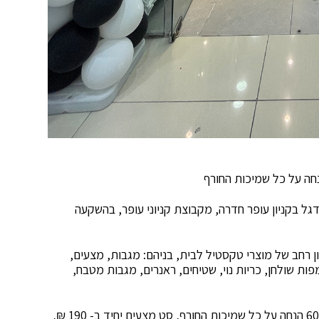
ל בקניון עופר חדרה, מקבוצת קניוני עופר, בהשקעה
טח של כ 80 מ"ר וכולל מגוון רחב של מוצרי טקסטיל לבית, בניהם: מגבות, מצעים,
פות שולחן, כריות נוי, שטיחים, ראנרים, מגבות מטבח,
לרגל הפתיחה יערכו מבצעים והטבות מיוחדים, כגון: 60% הנחה על כל שמיכות החורף, סט מצעים יחיד ב- 190 ₪,