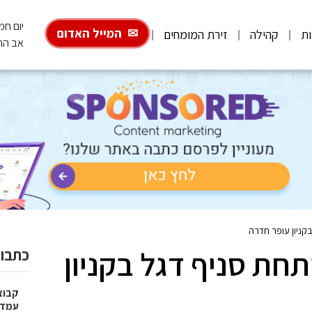
יום חמישי, 6
המייל האדום
ות
קהילה
זירת המומחים
אב הת
קניון עופר חדרה
חת סניף דגל בקניון
כתבות
עמדו