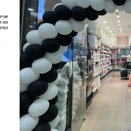
שניים
את ה
החיפ