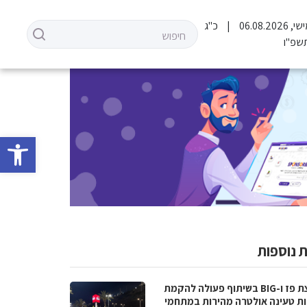
06.08.202
כ"ג
שפ"ו
פתח סרגל 
 נוספות
קבוצת פז ו-BIG בשיתוף פעולה להקמת
ת טעינה אולטרה מהירות במתחמי