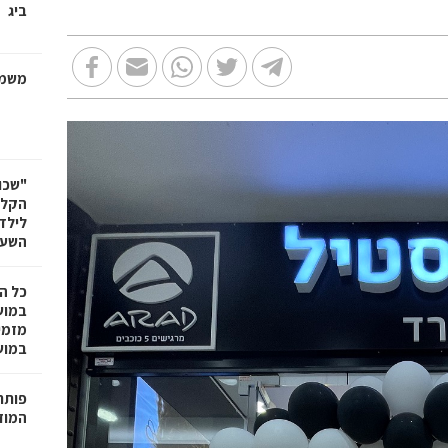
ביג
משמר
"שכו
הקלא
לילד
השעה
כל ה
במוש
מזמי
במושבה 
פותחי
המוזי