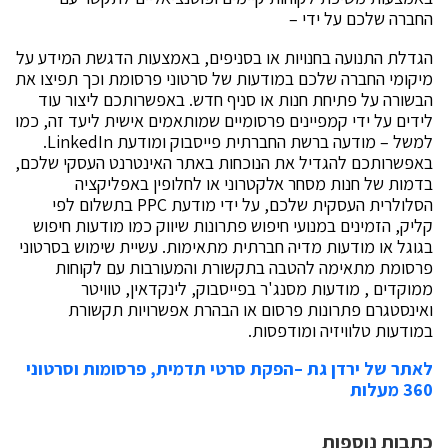
החברה שלכם על ידי –
הגדלת התנועה בחנויות או בסניפים, באמצעות הדגשת המידע על
מיקומי החברה שלכם במודעות של סרטוני פרסומת וכך תפיצו את
הבשורה על פתיחת חנות או סניף חדש. באפשרותכם ליצור עוד
לידים על ידי קמפיינים פרסומיים שמותאמים אישית ליעד זה, כמו
למשל – מודעה ברשת החברתית פייסבוק ומודעת LinkedIn.
באפשרותכם להגדיל את הנוכחות באתר האינטרנט העסקי שלכם,
בדמות של חנות מסחר אלקטרוני או לחלופין באפליקציה
הסלולרית העסקית שלכם, על ידי מודעת PPC בתשלום לפי
קליק, הזמינים במנועי חיפוש פתרונות שיווק כמו מודעות חיפוש
בגוגל או מודעות מדיה חברתית מתאימות. עשיית שימוש בסרטוני
פרסומת מתאימה להטבה בתקשורת והמעורבות עם לקוחות
ממוקדים , מודעות מסנג'ר בפייסבוק, לינקדאין, טוויטר
ואינסטגרם פתרונות פרסום או הבהרת אפשרויות תקשורת
במודעות טלוויזיה ומודפסות.
לאתר של ירדן גת –הפקת סרטי תדמית, פרסומות וסרטוני
360 מעלות
כתבות נוספות