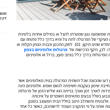
מהם 
דין 
ית שמשמעה גגון שמטרתו להצל או במילים אחרות בלטינית
ה העיקרי של הפרגולה לתת צל והיא בדרך כלל פתוחה עם
גג ועמודים תומכים. בשנת 2022 נחקק חוק הפרגולות החדש שהינו תיקון 101 לחוק התכנון והבניה הנותן הקלות או
רו. לכן, היקף הרכישות של
פרגולות אלומיניום בצפון
פרגולות בדרך כלל בונים: מעץ, ברזל או אלומיניום
 דעו שהכוונה שכל תשתית הפרגולה בנויה מאלומיניום אשר
חייבת שימון בעקבות חשיפתה לגשם ושמש. אלומיניום הינה
דות לאורך זמן ואורך בנייתה הוא שליש הזמן של פרגולות
 לצבוע בשלל צבעים מתאימים השומרים על איכותה
יא אלגנטית ותשתלב היטב בחלל הבית המעוצב בסגנון
בנות אותה על פי התקציב העומד לרשותכם, כאשר כל אחד