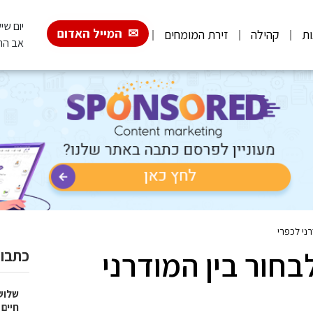
יום שישי, 026
המייל האדום
ות
קהילה
זירת המומחים
אב הת
ני לכפרי
חור בין המודרני
כתבות
שלוש
חיים