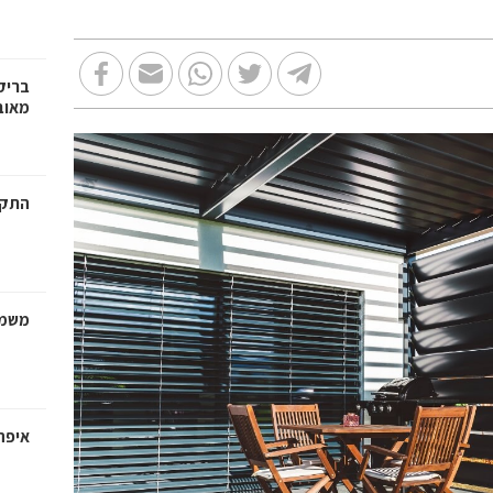
בריק
מאוב
התקנ
משמר
איפה