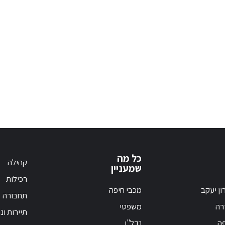
כל מה
קהילה
שמעניין
רכילות
ון יעקב
מכבי חיפה
תחבורה
רה
משפטי
תיירות ונ
פה
נדל"ן