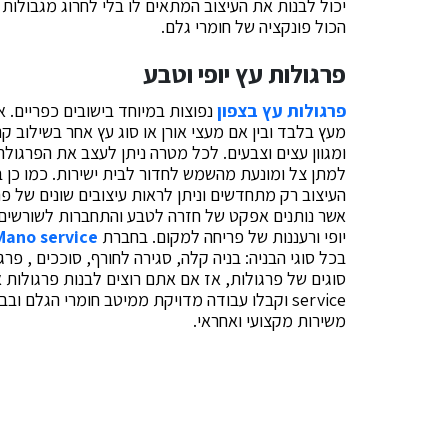
יכול לבנות את העיצוב המתאים לו בלי לחרוג מגבולות
הכול פונקציה של חומרי גלם.
פרגולות עץ יופי וטבע
פרגולות עץ בצפון
נפוצות במיוחד בישובים כפריים. א
מעץ בלבד ובין אם מעצי אורן או סוג עץ אחר בשילוב קנ
ומגוון עצים וצבעים. לכל מטרה ניתן לעצב את הפרג
למתן צל ומונעת מהשמש לחדור לבית ישירות. כמו כן בע
העיצוב רק מתחדשים וניתן לראות עיצובים שונים של פ
אשר נותנים אפקט של חזרה לטבע והתחברות לשורשים
יופי ורעננות של פריחה למקום. בחברת
Mano service
בכל סוגי הבניה: בניה קלה, סגירה לחורף, סוככים , פרג
service וקבלו עבודה מדויקת ממיטב חומרי הגלם ובביצוע מושלם. אז אנא התקשרו :
משירות מקצועי ואחראי.