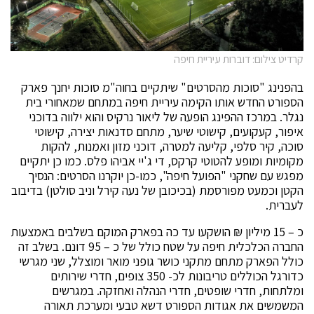
קרדיט צילום: דוברות עיריית חיפה
בהפנינג "סוכות מהסרטים" שיתקיים בחוה"מ סוכות יחנך פארק
הספורט החדש אותו הקימה עיריית חיפה במתחם שמאחורי בית
נגלר. במרכז ההפינג הופעה של ליאור נרקיס והוא ילווה בדוכני
איפור, קעקועים, קישוטי שיער, מתחם סדנאות יצירה, קישוטי
סוכה, קיר סלפי, קליעה למטרה, דוכני מזון ואמנות, להקות
מקומיות ומופע להטוטי קרקס, די ג'יי אביהו פלס. כמו כן יתקיים
מפגש עם שחקני "הפועל חיפה", כמו-כן יוקרנו הסרטים: הנסיך
הקטן וכמעט מפורסמת (בכיכובן של נעה קירל וניב סולטן) בדיבוב
לעברית.
כ – 15 מיליון ₪ הושקעו עד כה בפארק המוקם בשלבים באמצעות
החברה הכלכלית חיפה על שטח כולל של כ – 95 דונם. בשלב זה
כולל הפארק מתחם מתקני כושר גופני מואר ומוצלל, שני מגרשי
כדורגל הכוללים טריבונות לכ- 350 צופים, חדרי שירותים
ומלתחות, חדרי שופטים, חדרי הנהלה ואחזקה. במגרשים
המשמשים את אגודות הספורט דשא טבעי ומערכת תאורה