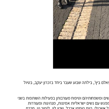
לם ביץ', בילתה שבוע שעבר ביחד בזכרון יעקב, בטיול
שים ומשפחותיהם וטיפוח מעורבותן בפעילות השותפות בשני
פגש עם נשים ישראליות אמיצות, מנהיגות ומעוררות
שכולי, רוית הוסמן ארבל, שרון לוי, לימור נוי, חברת