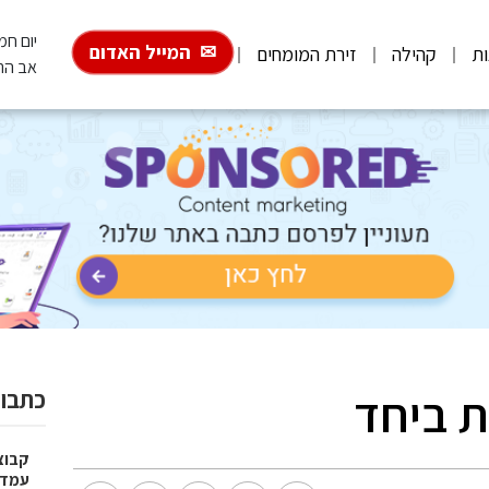
יום חמישי, 6
המייל האדום
ות
קהילה
זירת המומחים
אב הת
ת ביחד
כתבות
עמדו