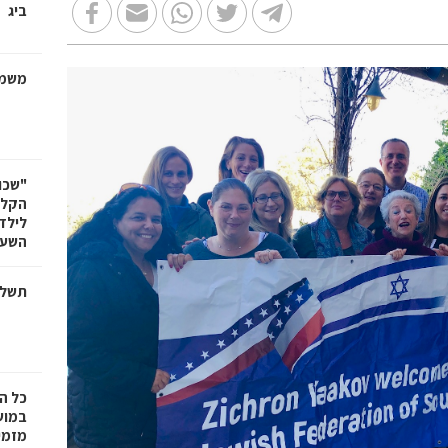
ביג
משמר
"שכו
הקלא
לילד
השעה
תשלו
כל ה
במוש
מזמי