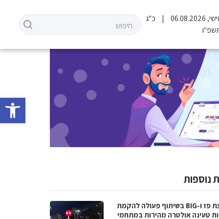
06.08.202
כ"ג
שפ"ו
פתח סרגל 
 נוספות
קבוצת פז ו-BIG בשיתוף פעולה להקמת
ת טעינה אולטרה מהירות במתחמי