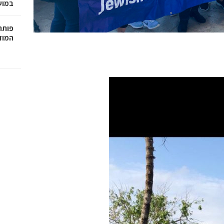
במושבה 
פותחי
המוזי