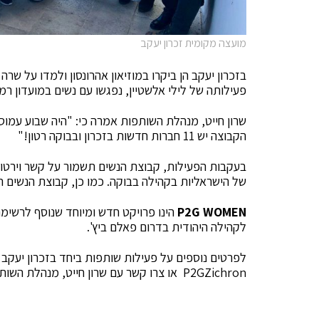
מועצה מקומית זכרון יעקב
בזכרון יעקב הן ביקרו במוזיאון אהרונסון ולמדו על שר
פעילותה של לילי אלשטיין, נפגשו עם נשים במועדון רמת
שרון חייט, מנהלת השותפות אמרה כי: "היה שבוע עמוס 
הקבוצה יש 11 חברות חדשות בזכרון ובבוקה רטון!"
של הישראליות בקהילה בבוקה. כמו כן, קבוצת הנשים 
P2G WOMEN
הינו פרויקט חדש ומיוחד שנוסף לרשימת
לקהילה היהודית בדרום פאלם ביץ'.
לפרטים נוספים על פעילות שותפות ביחד בזכרון יעקב
P2GZichron או צרו קשר עם שרון חייט, מנהלת השותפות