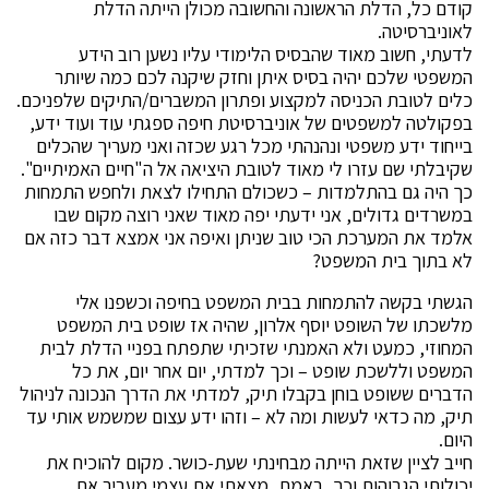
קודם כל, הדלת הראשונה והחשובה מכולן הייתה הדלת
לאוניברסיטה.
לדעתי, חשוב מאוד שהבסיס הלימודי עליו נשען רוב הידע
המשפטי שלכם יהיה בסיס איתן וחזק שיקנה לכם כמה שיותר
כלים לטובת הכניסה למקצוע ופתרון המשברים/התיקים שלפניכם.
בפקולטה למשפטים של אוניברסיטת חיפה ספגתי עוד ועוד ידע,
בייחוד ידע משפטי ונהנהתי מכל רגע שכזה ואני מעריך שהכלים
שקיבלתי שם עזרו לי מאוד לטובת היציאה אל ה"חיים האמיתיים".
כך היה גם בהתלמדות – כשכולם התחילו לצאת ולחפש התמחות
במשרדים גדולים, אני ידעתי יפה מאוד שאני רוצה מקום שבו
אלמד את המערכת הכי טוב שניתן ואיפה אני אמצא דבר כזה אם
לא בתוך בית המשפט?
הגשתי בקשה להתמחות בבית המשפט בחיפה וכשפנו אלי
מלשכתו של השופט יוסף אלרון, שהיה אז שופט בית המשפט
המחוזי, כמעט ולא האמנתי שזכיתי שתפתח בפניי הדלת לבית
המשפט וללשכת שופט – וכך למדתי, יום אחר יום, את כל
הדברים ששופט בוחן בקבלו תיק, למדתי את הדרך הנכונה לניהול
תיק, מה כדאי לעשות ומה לא – וזהו ידע עצום שמשמש אותי עד
היום.
חייב לציין שזאת הייתה מבחינתי שעת-כושר. מקום להוכיח את
יכולותי הגבוהות וכך, באמת, מצאתי את עצמי מעביר את