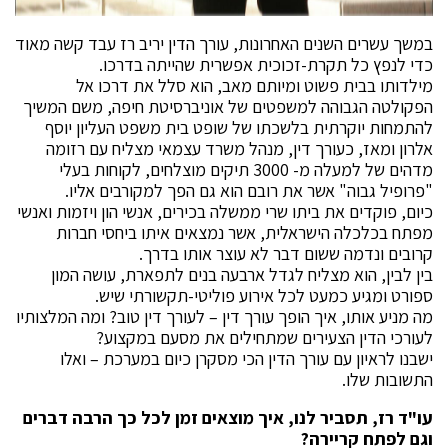
במשך עשרים השנים האחרונות, עורך הדין יריב רז עבד קשה מאוד
כדי לנפץ כל תקרת-זכוכית אפשרית שהייתה בדרכו.
מילדותו בבית פשוט ומיותם מאב, הוא סלל את דרכו אל
הפקולטה הגבוהה למשפטים של אוניברסיטת חיפה, משם המשיך
להתמחות יוקרתית בלשכתו של שופט בית משפט העליון יוסף
אלרון ומאז, כעורך דין, מנהל משרד עצמאי מצליח עם רזומה
מדהים של למעלה מ- 3000 תיקים מוצלחים, לקוחות בעלי
"פרופיל גבוה" אשר את רובם הוא גם הפך למקורבים אליו.
כיום, פוקדים את ביתו שרי ממשלה בכירים, אנשי הון ויזמות ואנשי
מפתח בכלכלה הישראלית, אשר נמצאים איתו ביחסי חברות
קרובים ונדמה ששום דבר לא עוצר אותו בדרך.
בין לבין, הוא מצליח לגדל ארבעה בנים לתפארת, עושה המון
ספורט ומגיע כמעט לכל אירוע פוליטי-תקשורתי שיש.
מה מניע אותו, איך הופך עורך דין – לעורך דין טוב? ומה המלצותיו
לעורכי הדין הצעירים שמתחילים את מסעם במקצוע?
ישבנו לראיון עם עורך הדין הכי מסקרן כיום במערכת – ואלו
התשובות שלו.
עו"ד רז, תסביר לנו, איך מוצאים זמן לכל כך הרבה דברים
וגם לפתח קריירה?