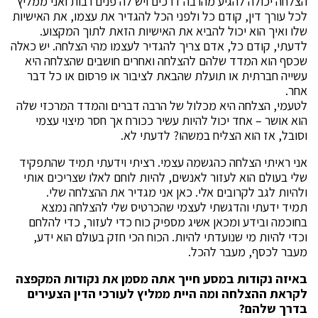
הצלחה יכולה להגיע מהרבה דרכים ויש לה פנים רבות ואני ממליץ
לכל עורך דין, קודם כל ולפני הכל להגדיר את עצמו, את האישיות
שלו ואיך הוא יכול להביא את האישיות הזאת לתוך המקצוע.
לדעתי, קודם כל, אדם צריך להגדיר לעצמו מהי הצלחה. יש כאלה
שכסף הוא המדד שלהם להצלחה ואחרים חושבים שהצלחה היא
עשייה חברתית או תועלת שהבאת לציבור או פרסום או כל דבר
אחר.
לטעמי, הצלחה היא מכלול של הרבה דברים והמדד המרכזי שלה
הוא אושר – אחד יכול להיות עשיר ככורח אך חסר מיצוי עצמי
וסובל, אז הוא הצליח במשהו? לדעתי לא.
אני ראיתי הצלחה כהגשמה עצמי. רציתי וידעתי תמיד שהתפקיד
שלי בעולם הוא לעזור לאנשים, להיות לוחם לאלו שצריכים אותי
ולהיות לגב לקרובים אלי. כאן אני מגדיר את ההצלחה שלי.
תמיד ידעתי והדגשתי לעצמי שהכרטיס שלי להצלחה נמצא
בחוכמה ובידע ומכאן אשיג מספיק כוח כדי לעזור, כדי להלחם
וכדי להיות מי שנועדתי להיות. הכוח הכי חזק בעולם הוא ידע,
מעבר לכסף, מעבר להכל.
באיזה נקודות במסע חייך אתה מסמן את נקודות המקפצה
לקראת ההצלחה ומה היית ממליץ לעורכי הדין הצעירים
בדרך שלהם?