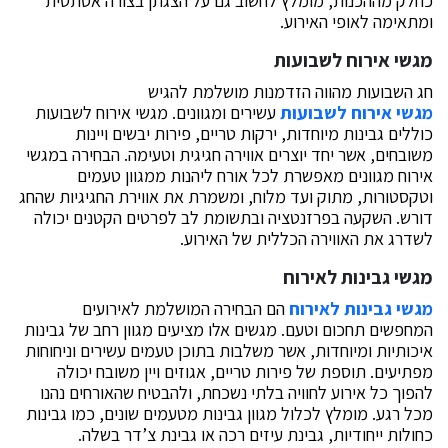
כחלק מההכנות, מומלץ לחשוב גם על הצגתן בצורה אסתטית
ומתאימה לאופי האירוע.
מגשי אירוח לשבועות
חג השבועות מהווה הזדמנות מושלמת להגיש
מגשי אירוח לשבועות
עשירים ומגוונים. מגשי אירוח לשבועות
כוללים גבינות מיוחדות, ירקות טריים, פירות יבשים ויינות
משובחים, אשר יחד יוצרים אווירה חגיגית וטעימה. הבחירה במגשי
אירוח מגוונים מאפשרת לכל אורח ליהנות ממגוון טעמים
וטקסטורות, מתוק ועד מלוח, ומשמרת את אווירת החגיגיות שהחג
דורש. השקעה בפרזנטציה ובתשומת לב לפרטים הקטנים יכולה
לשדרג את האווירה הכללית של האירוע.
מגשי גבינות לאירוח
מגשי גבינות לאירוח
הם הבחירה המושלמת לאירועים
המחפשים תחכום וטעם. מגשים אלו מציעים מגוון רחב של גבינות
איכותיות ומיוחדות, אשר משלבות בתוכן טעמים עשירים וניחוחות
מפתיעים. תוספת של פירות טריים, אגוזים ויין משובח יכולה
להפוך כל אירוע לחוויה בלתי נשכחת, ולהבטיח שהאורחים נהנו
מכל רגע. מומלץ לכלול מגוון גבינות מטעמים שונים, כמו גבינות
כחולות ייחודיות, גבינת עיזים רכה או גבינת צ’דר בשלה.