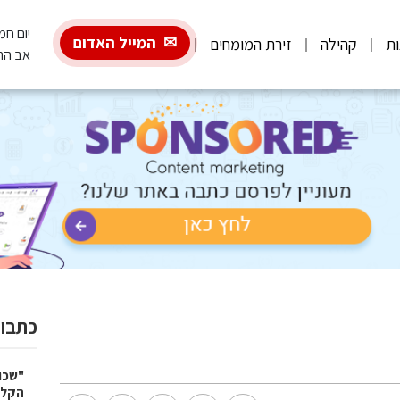
יום חמישי, 6
המייל האדום
ות
קהילה
זירת המומחים
אב הת
כתבות
"שכו
הקלא