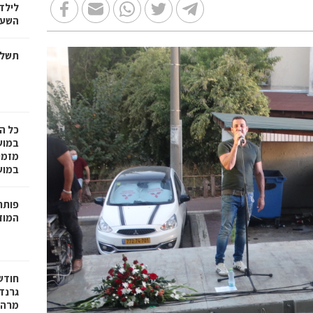
לילד
השעה
תשלו
כל ה
במוש
מזמי
במושבה 
פותחי
המוזי
חודש
גרנד
מרהי