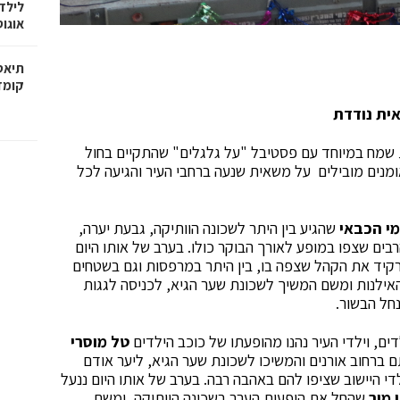
לילד
אוגו
קומדיה
אית נודדת
ת שמח במיוחד עם פסטיבל "על גלגלים" שהתקיים בחול
ומנים מובילים על משאית שנעה ברחבי העיר והגיעה לכל
י הכבאי
שהגיע בין היתר לשכונה הוותיקה, גבעת יערה,
רבים שצפו במופע לאורך הבוקר כולו. בערב של אותו היום
רקיד את הקהל שצפה בו, בין היתר במרפסות וגם בשטחים
אילנות ומשם המשיך לשכונת שער הגיא, לכניסה לגגות
נחל הבשור.
ים, וילדי העיר נהנו מהופעתו של כוכב הילדים
טל מוסרי
ם ברחוב אורנים והמשיכו לשכונת שער הגיא, ליער אודם
י היישוב שציפו להם באהבה רבה. בערב של אותו היום ננעל
 מור
שהחל את הופעות הערב בשכונה הוותיקה, ומשם