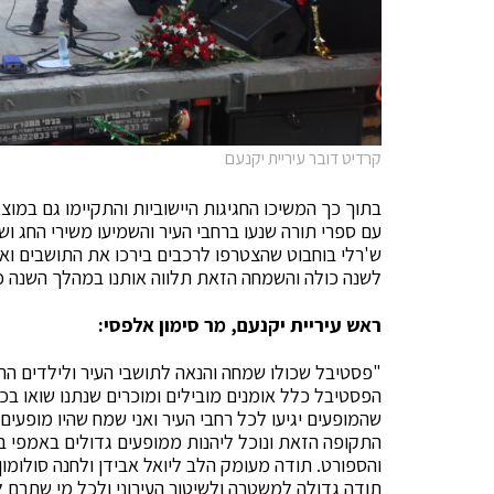
קרדיט דובר עיריית יקנעם
בתוך כך המשיכו החגיגות היישוביות והתקיימו גם במו
עם ספרי תורה שנעו ברחבי העיר והשמיעו משירי החג ו
ש'רלי בוחבוט שהצטרפו לרכבים בירכו את התושבים וא
לשנה כולה והשמחה הזאת תלווה אותנו במהלך השנה כ
ראש עיריית יקנעם, מר סימון אלפסי:
"פסטיבל שכולו שמחה והנאה לתושבי העיר ולילדים הר
הפסטיבל כלל אומנים מובילים ומוכרים שנתנו שואו בכ
שהמופעים יגיעו לכל רחבי העיר ואני שמח שהיו מופעים
התקופה הזאת ונוכל ליהנות ממופעים גדולים באמפי 
והספורט. תודה מעומק הלב ליואל אבידן ולחנה סולומ
תודה גדולה למשטרה ולשיטור העירוני ולכל מי שתרם 