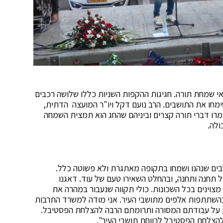
צאי שמחת תורה. חגיגות ההקפות השניות כללו שלושה רכבים
שימחו את התושבים. הרב נועם דקל ויו"ר המועצה הדתית,
מרו דברי תורה קצרים וביניהם שהחג הוא תמצית השמחה
ולה.
בים שנהנו ושמחו בתקופה מאתגרת ולא פשוטה כלל.
ל תחנה ותחנה, ובהחלט השאירו טעם של עוד. דאגנו
 מצוינים בכל השכונות. כולי תקווה שנעבור במהרה את
בהשתתפות אלפים מתושבי העיר. אני מודה למשרד התרבות
ון על עבודתם המסורה ותרומתם הרבה להצלחת הפסטיבל.
להצלחת הפסטיבל לרווחת תושבי העיר".