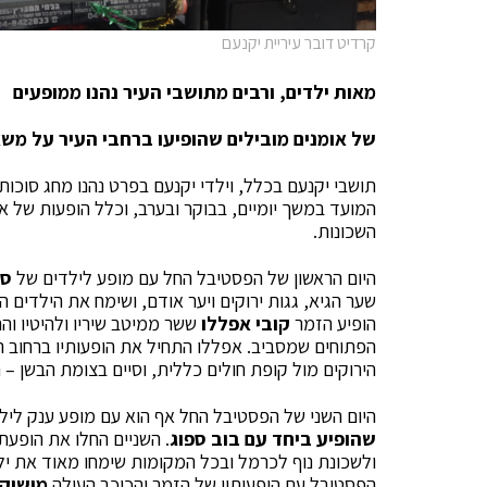
קרדיט דובר עיריית יקנעם
מאות ילדים, ורבים מתושבי העיר נהנו ממופעים
של אומנים מובילים שהופיעו ברחבי העיר על מש
תושבי יקנעם בכלל, וילדי יקנעם בפרט נהנו מחג סוכו
המועד במשך יומיים, בבוקר ובערב, וכלל הופעות של א
השכונות.
היום הראשון של הפסטיבל החל עם מופע לילדים של
סמ
שער הגיא, גגות ירוקים ויער אודם, ושימח את הילדים ה
הופיע הזמר
קובי אפללו
ששר ממיטב שיריו ולהיטיו וה
הפתוחים שמסביב. אפללו התחיל את הופעותיו ברחוב ה
הירוקים מול קופת חולים כללית, וסיים בצומת הבשן – 
היום השני של הפסטיבל החל אף הוא עם מופע ענק לילד
שהופיע ביחד עם בוב ספוג
. השניים החלו את הופעת
ולשכונת נוף לכרמל ובכל המקומות שימחו מאוד את ילד
הפסטיבל עם הופעותיו של הזמר והכוכב העולה
מושיקו