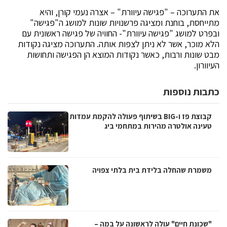
את התערוכה – "פגישה עיוורת" – אצרה נעמי קורן, והיא
מתייחסת, בוחנת ומציגה פרשנויות שונות למושג ה"פגישה"
ובפרט למושג "פגישה עיוורת"- החוויה של פגישה ראשונית עם
הלא מוכר, אשר לא ניתן לצפות אותה. התערוכה מציגה נקודות
מבט שונות ורבות, כאשר נקודות המוצא הן הפגישה ותחושות
העיוורון.
כתבות נוספות
קבוצת פז ו-BIG בשיתוף פעולה להקמת עמדות
טעינה אולטרה מהירות במתחמי ביג
משמרת שהחלה בלידת בית בלתי צפויה
"שכונת חיים" עולה לראשונה על במה –