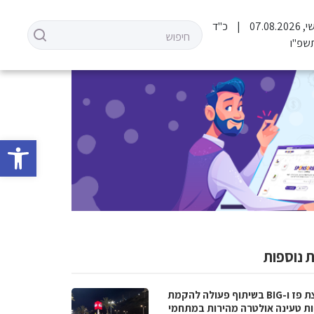
07.08.2
כ"ד
שפ"ו
פתח סרגל 
 נוספות
קבוצת פז ו-BIG בשיתוף פעולה להקמת
ת טעינה אולטרה מהירות במתחמי