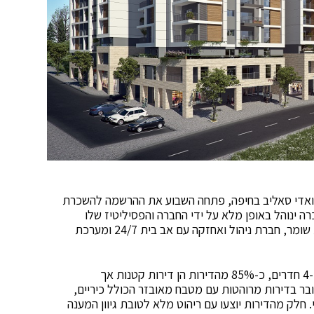
 ואדי סאליב בחיפה, פתחה השבוע את ההרשמה להשכרת
רה ינוהל באופן מלא על ידי החברה והפסיליטיז שלו
הכוללים חדר כושר, מועדון דיירים, חדר כביסה, עמדת שומר, חברת ניהול ואחזקה עם אב בית 24/7 ומערכת
הבניין להשכרה בן 9 קומות וכולל 131 דירות בנות 2,3 ו-4 חדרים, כ-85% מהדירות הן דירות קטנות אך
גינה. מדובר בדירות מרוהטות עם מטבח מאובזר הכולל כיריים,
י. חלק מהדירות יוצעו עם ריהוט מלא לטובת גיוון המענה