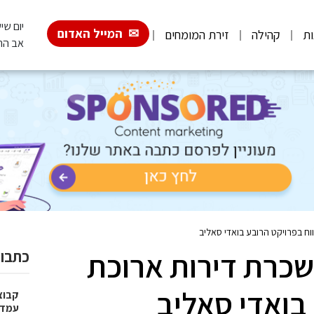
יום שישי, 026
המייל האדום
ות
קהילה
זירת המומחים
אב הת
 בפרויקט הרובע בואדי סאליב
רת דירות ארוכת
כתבות
בואדי סאליב
עמדו