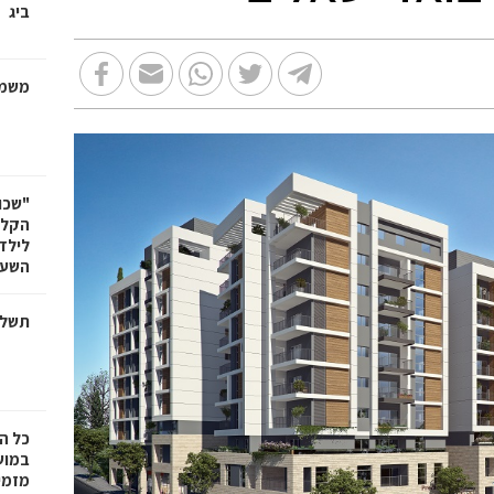
ביג
משמר
"שכו
הקלא
לילד
השעה
תשלו
כל ה
במוש
מזמי