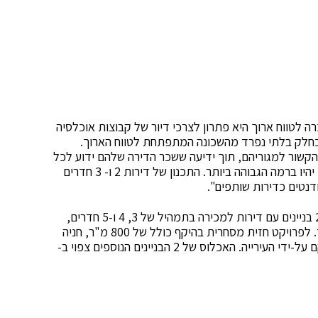
 לטווח ארוך היא פתרון לצרכי דיור של קבוצות אוכלסיה
 כחלק בלתי נפרד מהשכונה המתפתחת לטווח הארוך.
הקשור למגוריהם, תוך ידיעה ששכר הדירה שלהם ידוע לכל
תקופת השכירות ואיכות הדירות והשירות הנלווה אליהם יהיו ברמה הגבוהה ביותר. התכנון של דירות 2 ו- 3 חדרים
דנטים כדירות שותפים".
הבניין להשכרה מהווה חלק מפרויקט הרובע הכולל גם 2 בניינים עם דירות למכירה בתמהיל של 3, 4 ו-5 חדרים,
דופלקסים ופנטהאוזים. סה"כ כולל הפרויקט 198 יח"ד. לפרויקט חזית מסחרית בהיקף כולל של 800 מ"ר, חניה
תת קרקעית, והוא צמוד לפארק חדש בן 12 דונם שהוקם על-ידי העירייה. האכלוס של 2 הבניינים הנוספים צפוי ב-