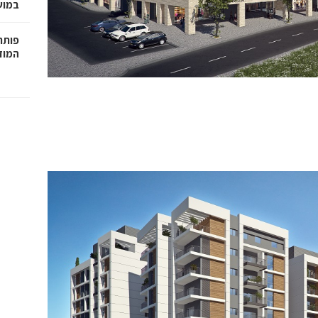
במושבה 
פותחי
המוזי