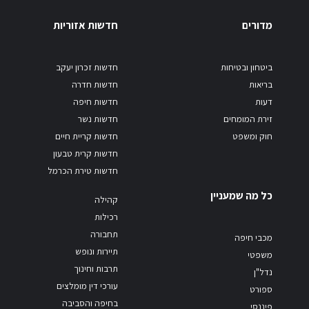
מדורים
חדשות אזוריות
ביטחון ובטיחות
חדשות זכרון יעקב
בריאות
חדשות חדרה
דעות
חדשות חיפה
זירת המומחים
חדשות נשר
חוק ומשפט
חדשות קריית חיים
חדשות קרית טבעון
חדשות טירת הכרמל
כל מה שמעניין
קהילה
רכילות
תחבורה
מכבי חיפה
תיירות ונופש
משפטי
תרבות וחינוך
נדל"ן
עורכי דין מומלצים
ספורט
בחיפה והסביבה
פיננסי