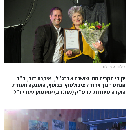
צילום: עמי לוז
יקירי הקריה הם: שושנה אברג'יל, איתנה דוד, ד"ר
פנחס חנוך ויהודה ציבולסקי. בנוסף, הוענקה תעודת
הוקרה מיוחדת לרפ"ק (מתנדב) עוסמאן סעדי ז"ל