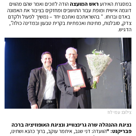
במסגרת האירוע
ראש המועצה
הודה לזוכים ואמר שהם מהווים
דוגמה אישית ומופת עבור התושבים ומחזקים בציבור את האמונה
באדם וברוחו. " בהשראתכם ואתכם יחד – נמשיך לפעול ולקדם
צדק, סובלנות, מתינות ואכפתיות בקרית טבעון ובמדינה כולה",
הדגיש.
צילום: עמי לוז
נציגת ההנהלה שרה גרינצווייג ונציגת האופוזיציה ברכה
פבריקנט:
"
הוועדה: דני שגב, איתמר עוקב, ברוך כהנא ושתינו,