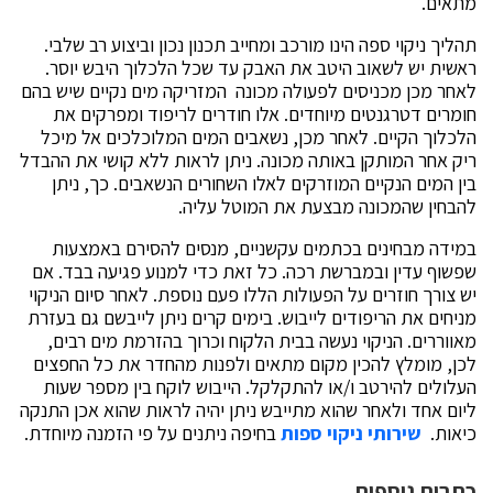
מתאים.
תהליך ניקוי ספה הינו מורכב ומחייב תכנון נכון וביצוע רב שלבי.
ראשית יש לשאוב היטב את האבק עד שכל הלכלוך היבש יוסר.
לאחר מכן מכניסים לפעולה מכונה המזריקה מים נקיים שיש בהם
חומרים דטרגנטים מיוחדים. אלו חודרים לריפוד ומפרקים את
הלכלוך הקיים. לאחר מכן, נשאבים המים המלוכלכים אל מיכל
ריק אחר המותקן באותה מכונה. ניתן לראות ללא קושי את ההבדל
בין המים הנקיים המוזרקים לאלו השחורים הנשאבים. כך, ניתן
להבחין שהמכונה מבצעת את המוטל עליה.
במידה מבחינים בכתמים עקשניים, מנסים להסירם באמצעות
שפשוף עדין ובמברשת רכה. כל זאת כדי למנוע פגיעה בבד. אם
יש צורך חוזרים על הפעולות הללו פעם נוספת. לאחר סיום הניקוי
מניחים את הריפודים לייבוש. בימים קרים ניתן לייבשם גם בעזרת
מאווררים. הניקוי נעשה בבית הלקוח וכרוך בהזרמת מים רבים,
לכן, מומלץ להכין מקום מתאים ולפנות מהחדר את כל החפצים
העלולים להירטב ו/או להתקלקל. הייבוש לוקח בין מספר שעות
ליום אחד ולאחר שהוא מתייבש ניתן יהיה לראות שהוא אכן התנקה
כיאות.
שירותי ניקוי ספות
בחיפה ניתנים על פי הזמנה מיוחדת.
כתבות נוספות