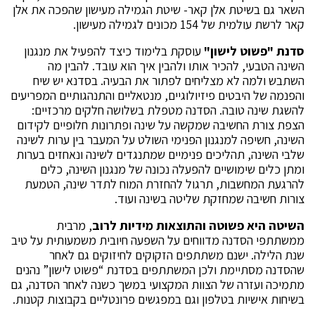
השאר גם בשיטת אלן קאר- שיטת הגמילה מעישון שהפכה את אלן
קאר לרשת עולמית של 154 מכונים לגמילה מעישון.
סדנת "פשוט לישון"
עוסקת בלימוד כיצד להפעיל את מנגנון
השינה הטבעי, להכיר אותו ולהבין איך הוא עובד. להבין מה
השתבש ולמה לא מצליחים לפתור את הבעיה. בסדנא יש שיח
והפנמה של היבטים פיזיולוגיים, מנטאליים והתנהגותיים המפריעים
להשגת שינה טובה. הסדנה מטפלת בשלושה חלקים מרכזיים:
הצפת צורת החשיבה שמקשה על שינה ופתרונות חלופיים לקידום
השינה, חשיפה למנגנון הפנימי השולט על המעבר בין ערות לשינה
שלבי השינה, תהליכים פנימיים שמתנגדים לשינה ונאחזים בערות
ומתן כלים שימושיים להפעלה נכונה של מנגנון השינה, כלים
להרגעת המחשבות, תרגול להחזרת המוח לתדר שינה, הטמעת
צורות חשיבה שמחזקת שליטה בשינה ועוד.
השיטה היא פשוטה והתוצאות מידיות לרוב
, מרבית
ממשתתפי הסדנה מדווחים על השפעה חיובית משמעותית על טיב
שנת הלילה. ישנם משתתפים הזקוקים לחיזוקים גם לאחר
שהסדנה מסתיימת ולכן המשתתפים בסדנת “פשוט לישון” נהנים
מתמיכה ועזרה של הצוות המקצועי במשך כשנה לאחר הסדנה, גם
בשיחות אישיות בטלפון וגם במפגשים פרונטליים בקבוצות קטנות.