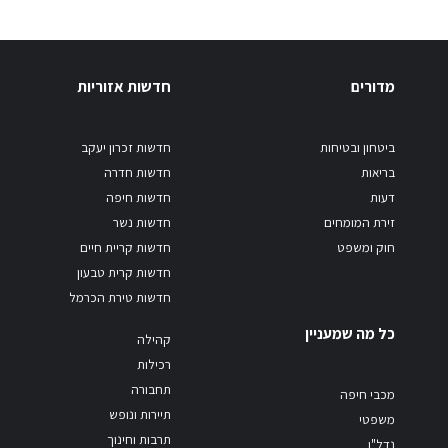
מדורים
חדשות אזוריות
ביטחון ובטיחות
חדשות זכרון יעקב
בריאות
חדשות חדרה
דעות
חדשות חיפה
זירת המומחים
חדשות נשר
חוק ומשפט
חדשות קריית חיים
חדשות קרית טבעון
חדשות טירת הכרמל
כל מה שמעניין
קהילה
רכילות
תחבורה
מכבי חיפה
תיירות ונופש
משפטי
תרבות וחינוך
נדל"ן