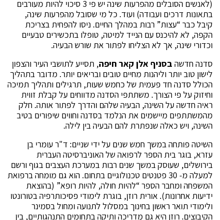
(לאנשים הסובלים מהפרעות שינה יש פי 3 סיכוי להיות מעורבים
בתאונות דרכים ועבודה) ועוד. כל מי שסובל מהפרעות שינה,
קיבל כבר “עצות” רבות במהלך החיים. ניסו להפחית בצריכת
הקפה, לא להיכנס עם הנייד למיטה, טופלו בתכשירים טבעיים
וכדורי שינה, אך לא הצליחו לפתור את שורש הבעיה.
סדנה חדשה
בסניף אלן קאר חיפה
, תסייע לתושבי העיר והצפון
לישון טוב יותר וליהנות מחיים טובים ובריאים יותר. מדובר בתהליך
הכולל סדנה חד פעמית של כחמש שעות, תרגילים ותהליך תמיכה
וחיזוק על פי הצורך. משתתפי הסדנה מדווחים על קבלת זווית
ראיה חדשה על השינה, הבעיה שלהם והדרך לפתור אותה. חלק
מהמשתתפים מיישמים את הנלמד בסדנה וחווים שיפורים בטיב
השינה, ויש כאלה שנפתרת להם הבעיה בין לילה.
השיטה פותחה במשך חמש שנים על ידי שניים: ד"ר עומרי בן
עזרא, בוגר בית הספר לרפואה של האוניברסיטה העברית
בירושלים, שעוסק במשך שנים רבות במערכת העצבים בגוף ורשם
למעלה מ- 30 פטנטים טכנולוגיים בתחום. הוא גם מומחה ברפואת
המשפחה ומחבר הספר “להיות חולה, להיות רופא” (בהוצאת
ידיעות אחרונות). אורית רוזן, בוגרת לימודי פסיכותרפיה בטורונטו
ולימודי תואר ראשון בחינוך במסלול לתנועה ומחול בסמינר
הקיבוצים. רוזן היא גם מדריכה ותיקה בתחומים התנהגותיים, בין