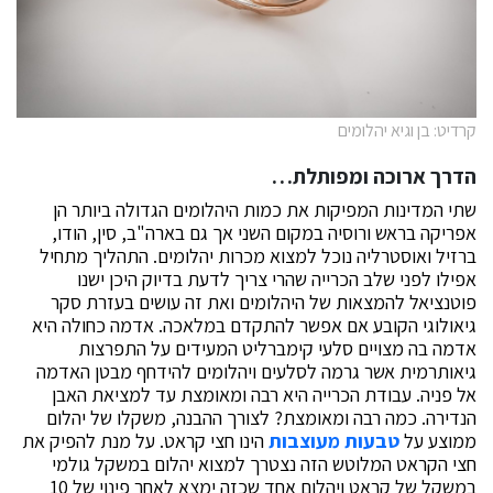
קרדיט: בן וגיא יהלומים
הדרך ארוכה ומפותלת…
שתי המדינות המפיקות את כמות היהלומים הגדולה ביותר הן
אפריקה בראש ורוסיה במקום השני אך גם בארה"ב, סין, הודו,
ברזיל ואוסטרליה נוכל למצוא מכרות יהלומים. התהליך מתחיל
אפילו לפני שלב הכרייה שהרי צריך לדעת בדיוק היכן ישנו
פוטנציאל להמצאות של היהלומים ואת זה עושים בעזרת סקר
גיאולוגי הקובע אם אפשר להתקדם במלאכה. אדמה כחולה היא
אדמה בה מצויים סלעי קימברליט המעידים על התפרצות
גיאותרמית אשר גרמה לסלעים ויהלומים להידחף מבטן האדמה
אל פניה. עבודת הכרייה היא רבה ומאומצת עד למציאת האבן
הנדירה. כמה רבה ומאומצת? לצורך ההבנה, משקלו של יהלום
ממוצע על
טבעות מעוצבות
הינו חצי קראט. על מנת להפיק את
חצי הקראט המלוטש הזה נצטרך למצוא יהלום במשקל גולמי
במשקל של קראט ויהלום אחד שכזה ימצא לאחר פינוי של 10