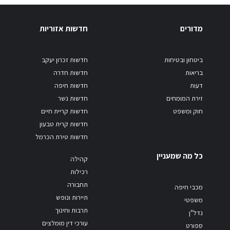
מדורים
חדשות אזוריות
ביטחון ובטיחות
חדשות זכרון יעקב
בריאות
חדשות חדרה
דעות
חדשות חיפה
זירת המומחים
חדשות נשר
חוק ומשפט
חדשות קריית חיים
חדשות קרית טבעון
חדשות טירת הכרמל
כל מה שמעניין
קהילה
רכילות
תחבורה
מכבי חיפה
תיירות ונופש
משפטי
תרבות וחינוך
נדל"ן
עורכי דין מומלצים
ספורט