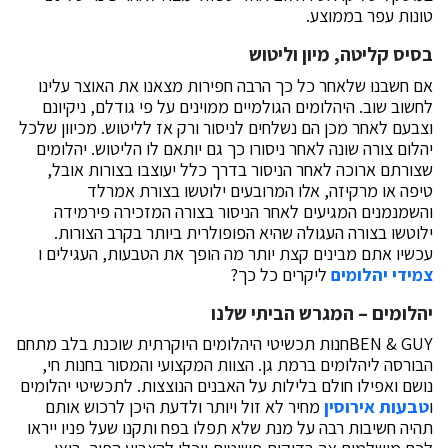
טונות עפר בממוצע.
בסיס קליטה, מיון וליטוש
אם חשבנו שלאחר כל כך הרבה חפירות מצאנו את האוצר עלינו
לחשוב שוב. היהלומים הגולמיים ממוינים על פי גודלם, ניקיונם
וצבעם לאחר מכן הם נשלחים לניסור ורק אז לליטוש. מכיוון שלכל
יהלום צורה שונה לאחר ניסורו כך גם יותאם לו הליטוש. יהלומים
שצורתם ארוכה לאחר הניסור בדרך כלל יעוצבו בצורות אובל,
טיפה או מרקיזה, אלו המרובעים ילוטשו בצורת אמרלד
והשמנמנים המגיעים לאחר הניסור בצורה המזכירה פירמידה
ילוטשו בצורה העגולה שהיא הפופולרית ביותר בקרב הצורות.
עכשיו אתם מבינים קצת יותר מה הופך את הטבעות, העגילים ו
צמידי יהלומים
ליקרים כל כך?
יהלומים – המגרש הביתי שלנו
BEN & GUYחנות תכשיטי היהלומים היוקרתית שוכנת בלב מתחם
הבורסה ליהלומים ברמת גן. הצוות המקצועי והמסור בחנות חי,
נושם ואפילו חולם בלילות על האבנים הנוצצות. לתכשיטי יהלומים
ו
טבעות אירוסין
מחיר לא זול ויותר ולדעת היכן לרכוש אותם
תהיה חשיבות רבה על מנת שלא תפלו בפח ותקנו שעל פניו ייראו