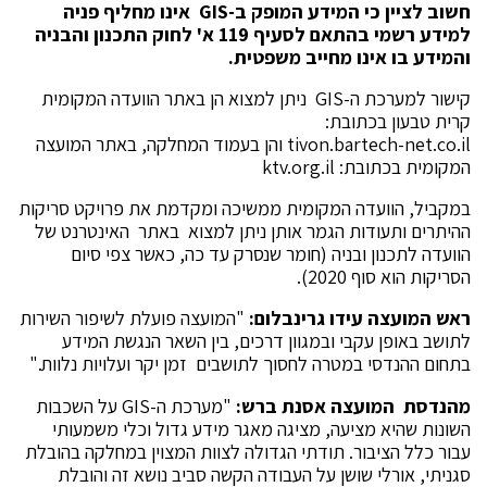
חשוב לציין כי המידע המופק ב-
GIS
אינו מחליף פניה
למידע רשמי בהתאם לסעיף 119 א' לחוק התכנון והבניה
והמידע בו אינו מחייב משפטית.
קישור למערכת ה-GIS ניתן למצוא הן באתר הוועדה המקומית
קרית טבעון בכתובת:
tivon.bartech-net.co.il והן בעמוד המחלקה, באתר המועצה
המקומית בכתובת: ktv.org.il
במקביל, הוועדה המקומית ממשיכה ומקדמת את פרויקט סריקות
ההיתרים ותעודות הגמר אותן ניתן למצוא באתר האינטרנט של
הוועדה לתכנון ובניה (חומר שנסרק עד כה, כאשר צפי סיום
הסריקות הוא סוף 2020).
ראש המועצה עידו גרינבלום:
"המועצה פועלת לשיפור השירות
לתושב באופן עקבי ובמגוון דרכים, בין השאר הנגשת המידע
בתחום ההנדסי במטרה לחסוך לתושבים זמן יקר ועלויות נלוות."
מהנדסת המועצה אסנת ברש:
"מערכת ה-GIS על השכבות
השונות שהיא מציעה, מציגה מאגר מידע גדול וכלי משמעותי
עבור כלל הציבור. תודתי הגדולה לצוות המצוין במחלקה בהובלת
סגניתי, אורלי שושן על העבודה הקשה סביב נושא זה והובלת