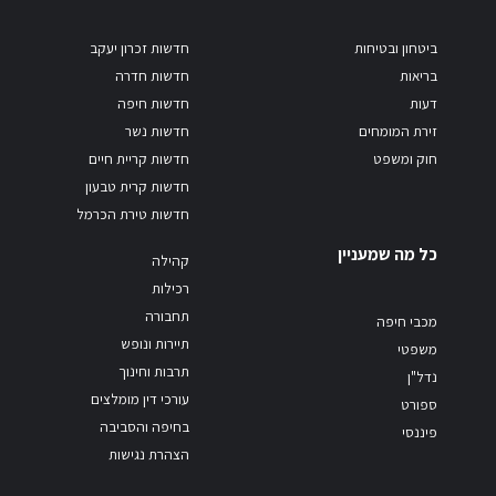
ביטחון ובטיחות
חדשות זכרון יעקב
בריאות
חדשות חדרה
דעות
חדשות חיפה
זירת המומחים
חדשות נשר
חוק ומשפט
חדשות קריית חיים
חדשות קרית טבעון
חדשות טירת הכרמל
כל מה שמעניין
קהילה
רכילות
תחבורה
מכבי חיפה
תיירות ונופש
משפטי
תרבות וחינוך
נדל"ן
עורכי דין מומלצים
ספורט
בחיפה והסביבה
פיננסי
הצהרת נגישות