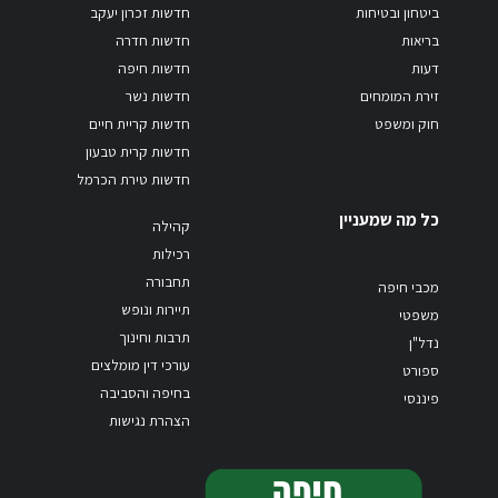
ביטחון ובטיחות
חדשות זכרון יעקב
בריאות
חדשות חדרה
דעות
חדשות חיפה
זירת המומחים
חדשות נשר
חוק ומשפט
חדשות קריית חיים
חדשות קרית טבעון
חדשות טירת הכרמל
כל מה שמעניין
קהילה
רכילות
תחבורה
מכבי חיפה
תיירות ונופש
משפטי
תרבות וחינוך
נדל"ן
עורכי דין מומלצים
ספורט
בחיפה והסביבה
פיננסי
הצהרת נגישות