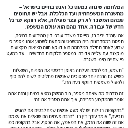
המלחמה שינתה כמעט כל היבט בחיים בישראל –
מהשגרה המשפחתית ועד הכלכלה. אבל יש תחומים
שבהם המשבר לא רק עצר פעילות, אלא דווקא יצר גל
חדש של עבודה. אחד מהם הוא עולם המשפט.
את עוה״ד יריב רז, מיייסד משרד עורכי דין מהידועים בחיפה,
תפסנו במסדרונות בית המשפט והופתענו לשמוע אותו מספר כי
שבוע לאחר תחילת המלחמה הוא דווקא חווה מציאות מקצועית
מוקצנת עם עלייה אדירה במספר הלקוחות החדשים – עד כמעט
פי שתיים מימי השגרה.
״תשמע, המלחמה העלתה באופן דרסטי את הפניות, השאלות
כשיש גם הרבה יותר סכסוכים שאנשים מחליטים לשים להם סוף
ולפעול משפטית דווקא בעת הזו.״
זה מדהים מה שאתה מספר, רוב המשק נמצא במיתון והנה אתה
אומר שהמקצוע בפריחה, איך אתה מסביר את זה?
“בתקופות רגילות יש לא מעט אנשים שמתלבטים אם להגיש
תביעה,” אומר עורך דין רז. “הרבה פעמים הם שואלים את עצמם
אם זה שווה את הזמן, את המאמץ, את הכסף. אבל בתקופה כמו