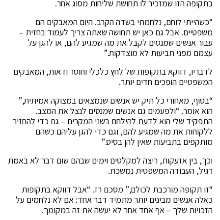
בתקופה הזו שמזכיר לו תחושת שליחות מסוג אחר.
“כשהייתי לוחם, נלחמתי בשדה הקרב. היום המאבקים הם
משפטיים. אבל גם כאן יש תחושה שאתה צריך לעמוד בחזית –
עבור אנשים שמנסים לקבל את מה שמגיע להם, או להגן על
עצמם מפני תביעות לא מוצדקות.”
לדבריו, דווקא בתקופות של לחץ כלכלי וחוסר ודאות, המאבקים
המשפטיים הופכים חדים יותר.
“בסוף, מאחורי כל תיק יש אנשים שנמצאים במצוקה אמיתית,”
הוא אומר. “ולפעמים גם אנשים שמנסים לנצל את המצב.
התפקיד שלי הוא לדעת להילחם בשני המקרים – גם כדי להחזיר
ללקוחות את מה שמגיע להם, וגם כדי להגן עליהם כשהם
מותקפים בתביעות שאין להן בסיס.”
וכך, בין אזעקות, ריצה למקלטים וימים שבהם שום דבר לא באמת
רגיל, העבודה המשפטית נמשכת.
“זו תקופה מורכבת לכולם,” מסכם רז. “אבל דווקא בתקופות
כאלה אנשים מבינים יותר מתמיד דבר אחד: אם לא נלחמים על
הזכויות שלך – אף אחד אחר לא יעשה את זה במקומך.