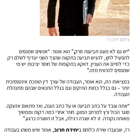
צילום: יריב רז
“יש גם לא מעט תביעות סרק,” הוא אומר. “אנשים שמנסים
להפעיל לחץ, להגיש תביעה בתקווה שהצד השני יעדיף לשלם רק
כדי לסיים את העניין. דווקא בתקופות של חוסר יציבות יש מי
שמנסים להרוויח מזה.”
במציאות הזו, הוא אומר, העבודה של עורך דין הופכת אינטנסיבית
יותר – גם בגלל כמות התיקים וגם בגלל התנאים שבהם מתנהלת
העבודה.
“אתה עובד על כתב תביעה או על כתב הגנה, ואז פתאום אזעקה.
סוגר הכול ורץ למרחב המוגן. חוזר אחרי כמה דקות וממשיך
מאותה נקודה. זו לא שגרה רגילה, אבל זו השגרה כרגע.”
רז, שבעברו שירת כלוחם ב
יחידת חרוב
, אומר שיש משהו בעבודה