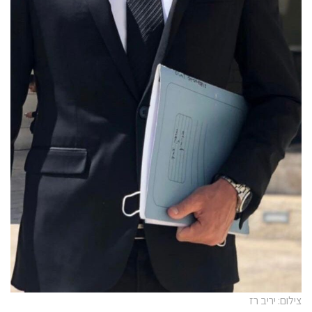
צילום: יריב רז