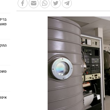
בריק
מאוב
התקנ
משמר
איפה