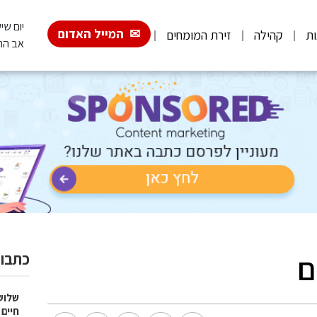
יום שישי, 026
המייל האדום
ות
קהילה
זירת המומחים
אב הת
ם
כתבות
שלוש
חיים