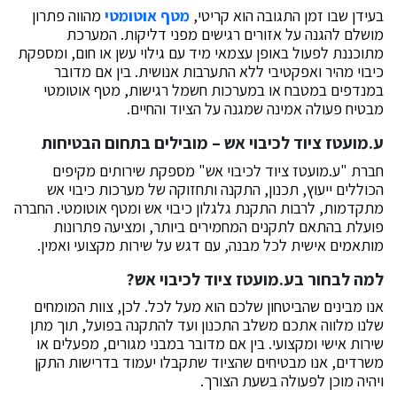
בעידן שבו זמן התגובה הוא קריטי,
מטף אוטומטי
מהווה פתרון
מושלם להגנה על אזורים רגישים מפני דליקות. המערכת
מתוכננת לפעול באופן עצמאי מיד עם גילוי עשן או חום, ומספקת
כיבוי מהיר ואפקטיבי ללא התערבות אנושית. בין אם מדובר
במנדפים במטבח או במערכות חשמל רגישות, מטף אוטומטי
מבטיח פעולה אמינה שמגנה על הציוד והחיים.
ע.מועטז ציוד לכיבוי אש – מובילים בתחום הבטיחות
חברת "ע.מועטז ציוד לכיבוי אש" מספקת שירותים מקיפים
הכוללים ייעוץ, תכנון, התקנה ותחזוקה של מערכות כיבוי אש
מתקדמות, לרבות התקנת גלגלון כיבוי אש ומטף אוטומטי. החברה
פועלת בהתאם לתקנים המחמירים ביותר, ומציעה פתרונות
מותאמים אישית לכל מבנה, עם דגש על שירות מקצועי ואמין.
למה לבחור בע.מועטז ציוד לכיבוי אש?
אנו מבינים שהביטחון שלכם הוא מעל לכל. לכן, צוות המומחים
שלנו מלווה אתכם משלב התכנון ועד להתקנה בפועל, תוך מתן
שירות אישי ומקצועי. בין אם מדובר במבני מגורים, מפעלים או
משרדים, אנו מבטיחים שהציוד שתקבלו יעמוד בדרישות התקן
ויהיה מוכן לפעולה בשעת הצורך.