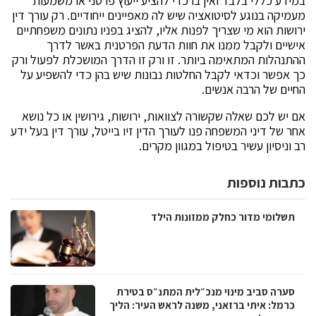
במידע כללי בלבד ואין בו כדי להציע ייעוץ פרטני או משמעות
מעמיקה בנוגע לסיטואציה שיש לה מאפיינים ייחודיים. רק עורך דין
ירושות הוא מי שצריך לפנות אליו, להציג בפניו נתונים משפחתיים
אישיים ולקבל ממנו את חוות הדעת הפרטנית באשר לדרך
ההתנהלות המתאימה ביותר. זו ורק זו הדרך המושכלת לפעול ורק
כך אפשר וכדאי לקבל החלטות נבונות שיש בהן כדי להשפיע על
החיים של הרבה אנשים.
אם יש לכם שאלה שקשורה לצוואות, ירושות, גירושין או כל נושא
אחר של דיני המשפחה פנו לעורך הדין זיו בייטל, עורך דין בעל ידע
רב וניסיון עשיר בטיפול במגוון מקרים.
כתבות נוספות
תשלומי מדור כחלק ממזונות הילד
סערה סביב מינוי מנכ״לית המתנ״ס בטירת
כרמל: איתי ברזאני, משנה לראש העיר: הליך