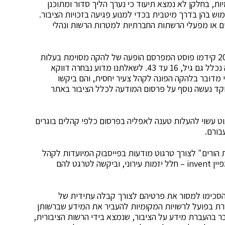
, בחלקן לא נמצא תיעוד כי נערך הליך סדור ומתוכנן
ש בהן בדרך מיטבית בכדי למנוע פגיעה בזכויות הציבור.
ם או מפעלי הרשתות החברתיות למטרות הרשות ונהלי
כי ביולי 2019 קידמו פוסט המפרסם הופעה של להקה מסוימת בעלות
של 20 ש"ח לכרטיס. בין אמות המידה לטרגוט למודעה נכלל גם גיל, 16 עד 43. לשאלתנו מדוע נבחרה דווקא
 מדובר בלהקה הפונה לקהל צעיר יחסית, והם ביקשו
וקד נעשה נוסף על פרסום המודעה לכלל הציבור באתר
וט עשוי להעלות טענה לאפליה בפרסום כלפי קהלים בוגרים
בורם.
הורים" לצורך טרגוט מודעות בפייסבוק המיועדות לקהל
ההורים. במקרה אחר, העירייה יצרה קהל שהתעניין בקמפיין invent – חלל יזמות עירוני, וביקשה לטרגט להם
הסכימו למסור את פרטיהם לצורך קבלה עתידית של
ת בפועל לרשויות המקומיות להעביר את המידע שברשותן
 בהעברת מידע על הציבור, שנמצא בידי הרשות הציבורית,