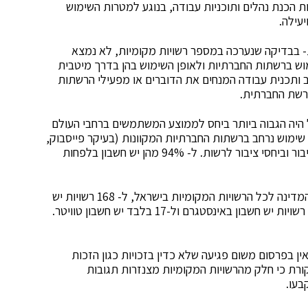
ת הכנת נהלים ותוכניות עבודה, בנוגע למטרות השימוש
עילה.
- בבדיקה שנערכה במספר רשויות מקומיות, לא נמצא
מוש ברשתות החברתיות ולאופן השימוש בהן בדרך מיטבית
וב ותכנית עבודה המנחים את הדוברים או מפעילי הרשתות
ברשת החברתית.
ק בישראל היה הגבוה ביותר ביחס לממוצע המשתמשים ברחבי העולם
ן, עושות שימוש נרחב ברשתות החברתיות המקוונות (בעיקר פייסבוק,
יוטיוב, אינסטגרם וטוויטר) להעברת הודעות ומסרים לציבור וביחסי ציבור לרשות. ל- 94% מהן יש חשבון בלפחות
מתוך 189 רשויות שענו על שאלון ששלח משרד מבקר המדינה לכל הרשויות המקומיות בישראל, ל- 168 רשויות יש
חשבון בפייסבוק, ל- 78 רשויות יש חשבון ביוטיוב, ל- 71 רשויות יש חשבון באינסטגרם ול-17 בלבד יש חשבון טוויטר.
ן בפרסום משום פגיעה שלא כדין בזכויות כגון הזכות
ביקורת כי חלק מהרשויות המקומיות מצנזרות תגובות
בעו.