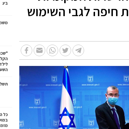
ביג
ת חיפה לגבי השימוש
משמר
"שכו
הקלא
לילד
השעה
תשלו
כל ה
במוש
מזמי