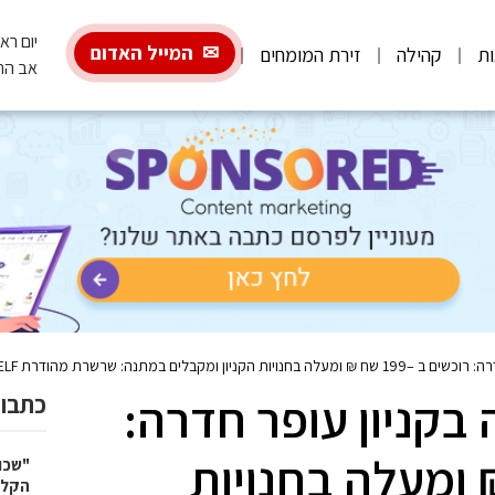
יום ראשון, 26
המייל האדום
ות
קהילה
זירת המומחים
אב הת
ם במתנה: שרשרת מהודרת LOVE YOURSELF
בקניון עופר חדרה:
כתבות
–199 שח ₪ ומעלה בחנויות
"שכו
הקלא