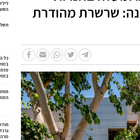
לילד
נה: שרשרת מהודרת
השעה
תשלו
כל ה
במוש
מזמי
במושבה 
פותחי
המוזי
חודש
גרנד
מרהי