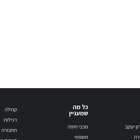
כל מה
קהילה
שמעניין
רכילות
ון יעקב
מכבי חיפה
תחבורה
רה
משפטי