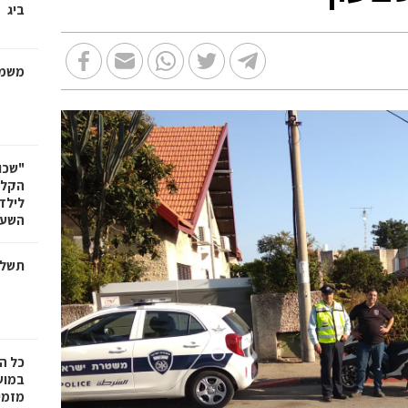
ביג
משמר
"שכו
הקלא
לילד
השעה
תשלו
כל ה
במוש
מזמי