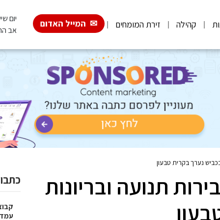
יום שישי, 026
המייל האדום
ות
קהילה
זירת המומחים
אב הת
בכביש נערך בקרית טבעון
רות תנועה ובריונות
כתבות
בעון
עמדו