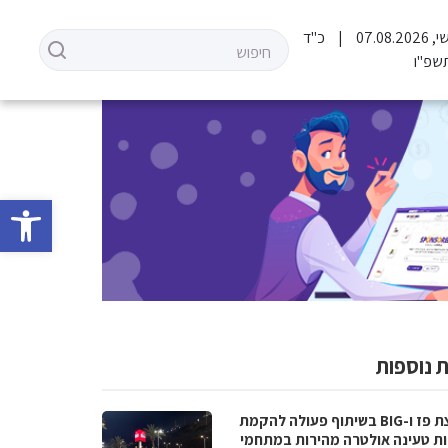
07.08.2
כ"ד
שפ"ו
פתח סרגל 
 נוספות
קבוצת פז ו-BIG בשיתוף פעולה להקמת
ת טעינה אולטרה מהירות במתחמי