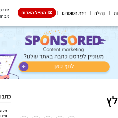
יום חמישי, 6
המייל האדום
ות
קהילה
זירת המומחים
אב הת
לץ
כתבות
שלוש
חיים