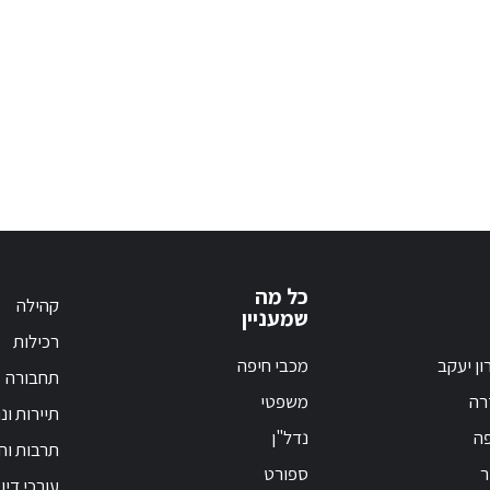
כל מה
קהילה
שמעניין
רכילות
ון יעקב
מכבי חיפה
תחבורה
רה
משפטי
תיירות ונ
פה
נדל"ן
תרבות וחי
ר
ספורט
עורכי דין