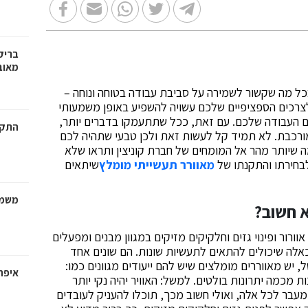
בריק
מאוב
בכל מה שקשור לשמירה על סביבת עבודה בטוחה ונוחה –
לצרכים הספציפיים שלכם עשויה להשפיע באופן משמעותי
ום העבודה שלכם. עם זאת, ככל שתתעמקו בדברים יותר,
התקנ
 מורכבת. לא תמיד קל לעשות זאת ולכן טבעי שתהיה לכם
מה שיותר מהר אל המומחים של חברת קוניצין ותראו שלא
לבחירתו והתקנתו של
מאוורר תעשייתי מומלץ
שיתאים
משמר
א חשוב?
וורור ופינוי גזים וחלקיקים מזיקים במגוון מבנים ומפעלים
ם כאלה שיכולים להתאים לתעשיות שונות. הם שונים אחד
, יש מאווררים מומלצים שיש להם ייעודים מגוונים כמו:
איפה
ת מכמה יתרונות בולטים. למשל: האוויר יהיה נקי יותר
מעבר לכל אלה, ואולי חשוב מכך, תוכלו להעניק לעובדים