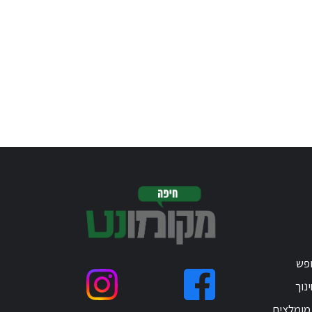
ופש
נוך
 מומלצים