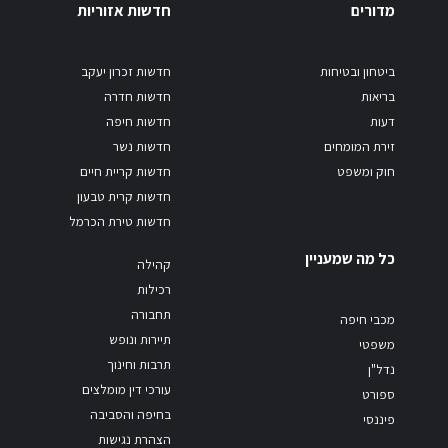
מדורים
חדשות אזוריות
ביטחון ובטיחות
חדשות זכרון יעקב
בריאות
חדשות חדרה
דעות
חדשות חיפה
זירת המומחים
חדשות נשר
חוק ומשפט
חדשות קריית חיים
חדשות קרית טבעון
חדשות טירת הכרמל
כל מה שמעניין
קהילה
רכילות
תחבורה
מכבי חיפה
תיירות ונופש
משפטי
תרבות וחינוך
נדל"ן
עורכי דין מומלצים
ספורט
בחיפה והסביבה
פיננסי
הצהרת נגישות