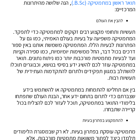
תואר ראשון במתמטיקה (B.Sc.)
, הנה שלושה מהיתרונות
המרכזיים:
להבין את העולם
תעשיות ותחומי מקצוע רבים זקוקים למתמטיקה כדי לתפקד.
המתמטיקה משפיעה על בעיות בעולם האמיתי, כמו גם על
הפתרונות לבעיות הללו. המתמטיקה משמשת אותנו באין ספור
דרכים בכול דבר, החל ממשימות יומיומיות, כמו ספירה וקניות
ועד לבעיות מתמטיות מורכבות יותר כמו ניתוח נתונים. תואר
במתמטיקה עוזר לכם להשיג ידע בסיסי בנושא, וכבוגרים תוכלו
להשתלב במגוון תפקידים ולתרום להתקדמות העתידית של
תעשיות רבות.
בין אם תחליטו להתמחות במתמטיקה או להשתמש בידע
שצברתם כדי לתרום בתחום ידע אחר, הבנת העולם שתפתחו
בלימודי התואר במתמטיקה, תוכל לעזור לכם להצליח בכול
קריירה שתבחרו.
להתמקצע בפתרון בעיות
מתמטיקה עוסקת בפתרון בעיות. לא רק שבמסגרת הלימודים
תלמדו כיצד לפתור משוואות מתמטיות מורכבות, אלא