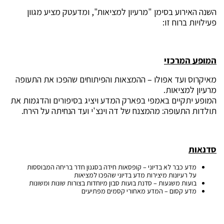
השנה האירוע בסימן "מרעיון למציאות", ומדעטק מציע מגוון
פעילויות ברוח זו:
המופע המרכזי
מאיקרוס ועד אפולו – ההמצאות והפיתוחים שהפכו את התעופה
מרעיון למציאות.
המופע יתקיים באמפי בפארק המדע ויציג בסיפורים והדגמות את
תולדות התעופה: מהמצנח של דה וינצ'י ועד הנחיתה על הירח.
סדנאות
מדע כבר לא בדיוני – קופסאות חידה בסגנון חדר בריחה המבוססות
על רעיונות מיצירות מדע בדיוני שהפכו למציאות
בועות משגעות – סדנת בועות סבון מיוחדות בצורות שונות ומשונות
מדע קסום – המדע מאחורי קסמים מפתיעים