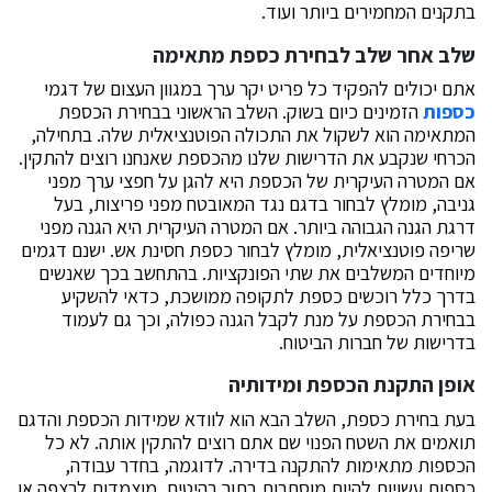
בתקנים המחמירים ביותר ועוד.
שלב אחר שלב לבחירת כספת מתאימה
אתם יכולים להפקיד כל פריט יקר ערך במגוון העצום של דגמי
כספות
הזמינים כיום בשוק. השלב הראשוני בבחירת הכספת
המתאימה הוא לשקול את התכולה הפוטנציאלית שלה. בתחילה,
הכרחי שנקבע את הדרישות שלנו מהכספת שאנחנו רוצים להתקין.
אם המטרה העיקרית של הכספת היא להגן על חפצי ערך מפני
גניבה, מומלץ לבחור בדגם נגד המאובטח מפני פריצות, בעל
דרגת הגנה הגבוהה ביותר. אם המטרה העיקרית היא הגנה מפני
שריפה פוטנציאלית, מומלץ לבחור כספת חסינת אש. ישנם דגמים
מיוחדים המשלבים את שתי הפונקציות. בהתחשב בכך שאנשים
בדרך כלל רוכשים כספת לתקופה ממושכת, כדאי להשקיע
בבחירת הכספת על מנת לקבל הגנה כפולה, וכך גם לעמוד
בדרישות של חברות הביטוח.
אופן התקנת הכספת ומידותיה
בעת בחירת כספת, השלב הבא הוא לוודא שמידות הכספת והדגם
תואמים את השטח הפנוי שם אתם רוצים להתקין אותה. לא כל
הכספות מתאימות להתקנה בדירה. לדוגמה, בחדר עבודה,
כספות עשויות להיות מוסתרות בתוך רהיטים, מוצמדות לרצפה או