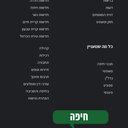
בריאות
חדשות חדרה
דעות
חדשות חיפה
זירת המומחים
חדשות נשר
חוק ומשפט
חדשות קריית חיים
חדשות קרית טבעון
חדשות טירת הכרמל
כל מה שמעניין
קהילה
רכילות
תחבורה
מכבי חיפה
תיירות ונופש
משפטי
תרבות וחינוך
נדל"ן
עורכי דין מומלצים
ספורט
בחיפה והסביבה
פיננסי
הצהרת נגישות