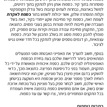
מוסתרות בתוך קיר. כספות אותן ניתן להתקין בתוך רהיטים,
למשל בארונות, נבחרות לעתים קרובות בשל גודלן הקומפקטי
וקלות ההסתרה שלהן, אשר יכולות לשמש בתור
כספת לאקדח
.
לעומת זאת, כספות קיר מחייבות שקע ייחודי בקיר, זאת בשל
העובדה שהן חייבות להיות סגורות בבטון בעובי מסוים. כתוצאה
מכך, התקנתן מחייבת עבודה מבנית וקירות עבים מספיק. לכן
מומלץ לתכנן כספת מסוג זה בשלב התכנון של הבית. כספות
עצמאיות, הן דגמים נוספים שניתן להתקין בכל חדר שאינו נגיש
לציבור.
בנוסף, חשוב להעריך את מאפייני האבטחה וסוגי המנעולים
המתאימים ביותר לדרישות שלכם בעת בחירת הכספת
האופטימלית לצרכים שלכם. כספת איכותית ומאושרת על ידי כל
התקנים, תעמוד בפני כל ניסיונות הפריצה. כתוצאה מכך, כדאי
להשקיע בדגם אמין מיצרן בעל מוניטין, שכן הוא יבטיח תשואה
רווחית לאורך מספר שנים. מכיוון שכספת היא השקעה בביטחון
האישי שלכם, חשוב לבחור ספק בעל מוניטין בעל נוכחות ארוכת
שנים בשוק. אם אתם מחפשים כספת בהזמנה אישית העומדת
בכל התקנים המחמירים ביותר, צרו קשר עם עוז כספות.
כתבות נוספות