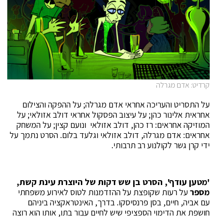
קרדיט: אדם מגרלה
על התסריט והעריכה אחראי אדם מגרלה; על ההפקה והצילום
אחראית אלינור כהן; על עיצוב הפסקול אחראי דולב אזולאי; על
המוזיקה אחראים: רז כהן, דולב אזולאי ונועם קצין; על המשחק
אחראים: אדם מגרלה, דולב אזולאי וגלעד בלום. הסרט נתמך על
ידי קרן גשר לקולנוע רב תרבותי.
'מטען עודף', הסרט בן שש דקות של היוצרת עינת קשת,
מספר
על רעות שקופצת על ההזדמנות לטוס לאירוע משפחתי
עם אביה, חיים, בסן פרנסיסקו. בדרך, האינטראקציה ביניהם
חושפת את הדימוי הספציפי שיש לחיים עבור בתו, אותו הוא רוצה