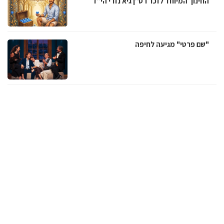
החינוך המיוחד לזכר רס”ן גיא נזרי הי”ד
"שם פרטי" מגיעה לחיפה