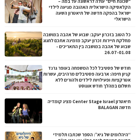
"שכונת חיים" עולה לראשונה על במה –
הקלאסיקה הישראלית האהובה מגיעה לילדי
ישראל בהפקה חדשה של תיאטרון השעה
הישראלי
כל הטוב בזכרון יעקב: שבוע של אהבה במושבה
מחלקת תיירות זכרון יעקב מזמינה אתכם לחגוג
שבוע של אהבה במושבה בין התאריכים -
26.07-01.08
חודש של פסטיבל לכל המשפחה בעופר גרנד
קניון חיפה: ארבעה פסטיבלים מרהיבים, עשרות
אטרקציות ופעילויות לילדים ולהורים ללא
תשלום במהלך חודש אוגוסט
תיאטרון Center Stage Israel מציג קומדיה
חדשה BALAGAN
“היהלומים של גיא”: הספר שכתבו תלמידי