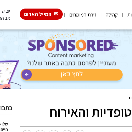
יום שישי, 026
המייל האדום
ות
קהילה
זירת המומחים
אב הת
ח
ופדיות והאירוח
כתבות
שלוש
חיים