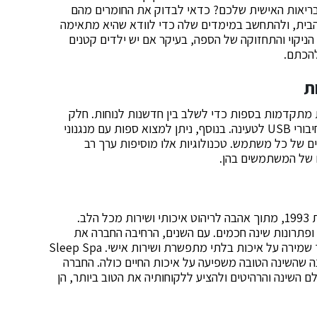
ריאות האישית שלכם? כדאי לבדוק את החומרים מהם
הבית, ולהתחשב במימדים שלה כדי לוודא שהיא מתאימה
הניקוי והתחזוקה של הספה, בעיקר אם יש ילדים קטנים
להכתם.
ת
ת מתקדמות בספות כדי לשלב בין חדשנות לנוחות. חלק
מהספות כיום מגיעות עם תכונות כמו חימום, מסאז', וחיבורי USB לטעינה. בנוסף, ניתן למצוא ספות עם מנגנוני
 של כל משתמש. טכנולוגיות אלו מוסיפות ערך רב
ם של המשתמשים בהן.
Sleep Spa היא חברה משפחתית ותיקה שהוקמה בשנת 1993, מתוך אהבה לריהוט איכותי ושירות מכל הלב.
פתרונות שינה חכמים. עם השנים, הרחיבה החברה את
ההיצע שלה למוצרים מתקדמים ומותאמים אישית, תוך שמירה על איכות בלתי מתפשרת ושירות אישי. Sleep Spa
נה שהשינה הטובה משפיעה על איכות החיים כולה. החברה
השינה והרהיטים ולהציע ללקוחותיה את הטוב ביותר, הן