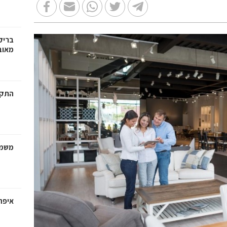
בריק
מאוב
התקנ
משמר
איפה