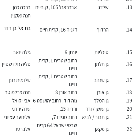
שלדג
אברבאנל 105, ק. חיים
ברכה כהן
חנה ואקנין
בת אל בן דוד
הרדוף
דגניה 16, קרית חיים
סיגליות
יונתן 9
גילה יואב
רחוב שטרית 1, קרית
גן תלתן
טליה גולדשטיין
חיים
רחוב שטרית 1, קרית
גן שנהב
שלומית רונן
חיים
גן אורן
רחוב אורן 8 –
חנה פרלמוטר
גן המלך
נוה דוד, רחוב יהושפט 6
אבי יקואל
גן שושן / ורד
ורדיה 15,
שרה ירדני
גן תבור / לביא
רחוב מגידו 7,
אלינוער עציוני
שבטי ישראל 64 קרית
גן פקאן
אלברטו
חיים