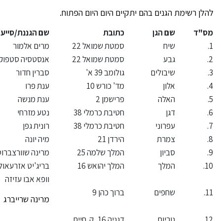
ת הגנים בהם יתקיים היום היום הפתוח.
שם הגן
כתובת
שם הגננת/סייעת
שיח
סמטת שמואל 22
מרים אלמור
גבע
סמטת שמואל 22
אנסטסיה סטפוק
שיבולים
גולומב 39 א'
סברין חדור
אלון
מד' כורש 10
ענת פרו
האלה
פרישמן 2
ענת מנשה
דגן
חטיבת כרמלי 38
נטע מזרחי
עפרוני
חטיבת כרמלי 38
רונית גפן
צמרת
הירדן 21
מיה יונה
סביון
המלך שלמה 25
מרינה שוורצברוט
המלך
המלך יהואש 16
בריג'יט אזרעאול
וופא אבו עזיזה
שחפים
ברוך כהן 9
מרינה שרייברג
נוריות
דגניה 16, ק. חיים