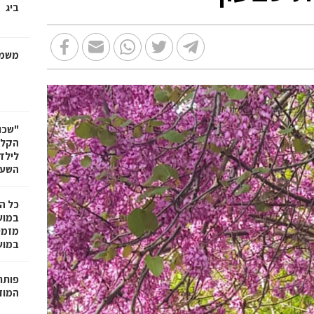
ביג
משמר
"שכו
הקלא
לילד
השעה
כל ה
במוש
מזמי
במושבה 
פותחי
המוזי