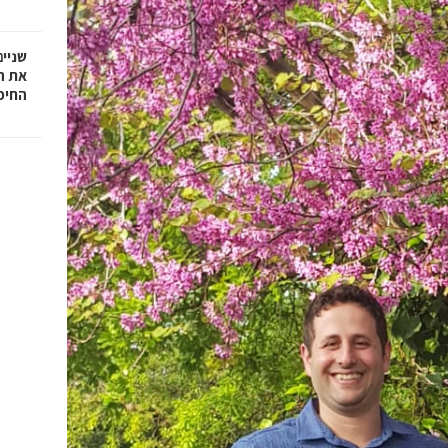
שניים
את ה
החיפ