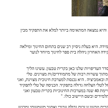
 והיא נמצאה המתאימה ביותר למלא את התפקיד מבין
.
מידה
היא בעלת ניסיון רב שנים בתחום החינוך ומילאה
דה האחרון ניהלה בית ספר לחינוך מיוחד לנוער
.
ר העדיפויות שלנו כאן בקרית טבעון
עשינו הליך
.
/
ה מתוך עשרות רבות של מתמודדים
ות מצוינים
טלי
,
.
ת ובאמביציה
היא נכנסת למערכת חינוכית מצוינת
ואני
.
ל לטלי הצלחה גדולה בתפקיד
הכניסה של טלי לתפקיד
40
יימת
שנה במערכות החינוכיות בקרית טבעון ואני
. "
למידים ובשם היישוב כולו
.
ית טבעון זו זכות גדולה עבורי ואתגר משמעותי ומרגש