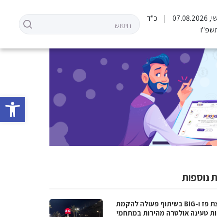
07.08.2
כ"ד
שפ"ו
פתח סרגל 
 נוספות
קבוצת פז ו-BIG בשיתוף פעולה להקמת
ת טעינה אולטרה מהירות במתחמי