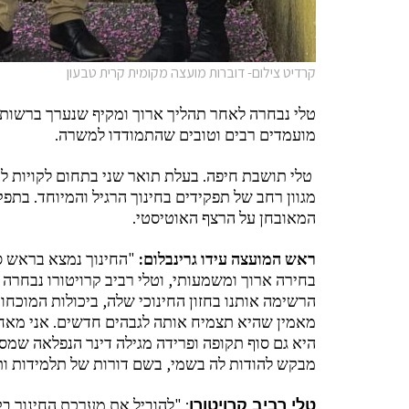
קרדיט צילום- דוברות מועצה מקומית קרית טבעון
טלי נבחרה לאחר תהליך ארוך ומקיף שנערך ברשות
.
מועמדים רבים וטובים שהתמודדו למשרה
.
טלי תושבת חיפה
בעלת תואר שני בתחום לקויות ל
.
מגוון רחב של תפקידים בחינוך הרגיל והמיוחד
בתפקי
.
המאובחן על הרצף האוטיסטי
"
:
ראש המועצה עידו גרינבלום
החינוך נמצא בראש סד
,
בחירה ארוך ומשמעותי
וטלי רביב קרויטורו נבחר
,
הרשימה אותנו בחזון החינוכי שלה
ביכולות המוכחו
.
מאמין שהיא תצמיח אותה לגבהים חדשים
אני מאח
היא גם סוף תקופה ופרידה מגילה דינר הנפלאה שמס
,
מבקש להודות לה בשמי
בשם דורות של תלמידות ות
: "
טלי רביב קרויטורו
להוביל את מערכת החינוך בקר