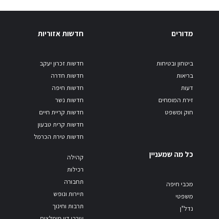
מדורים
חדשות אזוריות
ביטחון ובטיחות
חדשות זכרון יעקב
בריאות
חדשות חדרה
דעות
חדשות חיפה
זירת המומחים
חדשות נשר
חוק ומשפט
חדשות קריית חיים
חדשות קרית טבעון
חדשות טירת הכרמל
כל מה שמעניין
קהילה
רכילות
תחבורה
מכבי חיפה
תיירות ונופש
משפטי
תרבות וחינוך
נדל"ן
עורכי דין מומלצים