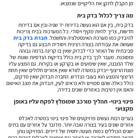
מן הקבלן לתקן את הליקויים שנמצאו.
מה צריך לכלול בדק בית
בדק בית, בין אם הוא נעשה בדירות יד שניה ובין אם בדירות
חדשות, צריך להיות מקיף ויסודי. כל המערכות בבית צריכות
להיבדק כמו מערכת האינסטלציה והחשמל.
חברת בדק בית
שעושה את עבודתה בצורה רצינית ויסודית תבצע גם בדיקה
סביבתית של האזור כדי לבדוק שאין בו קרינה ברמה גבוהה
ומסוכנת. מעבר לכך בדק בית כולל בדיקות הנדסיות שונות של
שלד המבנה, שאין שיפועים או בקרקע או בקירות. גם המצע עליו
מונח הריצוף ייבדק במטרה לוודא שאין אזורים חלולים שאין תחת
הריצוף והמצע הוא בעובי הנדרש. החברה תבדוק שאין סדקים,
כולל כאלה שהם סמויים ולא נראים לעין, תבדוק את מצב האיטום
והאם אין רטיבות באזורים שונים בדירה.
פינוי בינוי- תהליך מורכב שמומלץ לפקח עליו באופן
מקצועי
בערים רבות נעשים פרויקטים של פינוי בינוי במטרה לאכלס
אזורים שונים בעיר בצורה טובה יותר. מדובר על אזורים עם בתים
ישנים הכוללים כמות מעטה יחסית של דיירים. הפרויקט נותן
מראה מחודש לשכונה או האזור וגם אופציה לאכלוס דיירים רבים