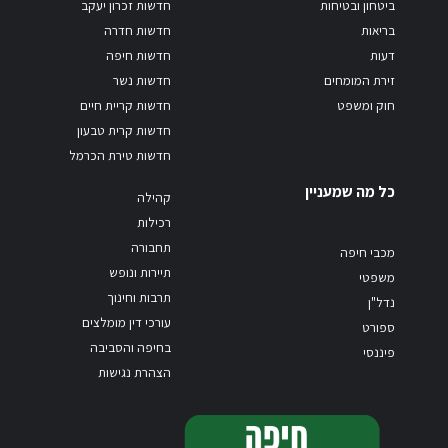
ביטחון ובטיחות
חדשות זכרון יעקב
בריאות
חדשות חדרה
דעות
חדשות חיפה
זירת המומחים
חדשות נשר
חוק ומשפט
חדשות קריית חיים
חדשות קרית טבעון
חדשות טירת הכרמל
כל מה שמעניין
קהילה
רכילות
תחבורה
מכבי חיפה
תיירות ונופש
משפטי
תרבות וחינוך
נדל"ן
עורכי דין מומלצים
ספורט
בחיפה והסביבה
פיננסי
הצהרת נגישות