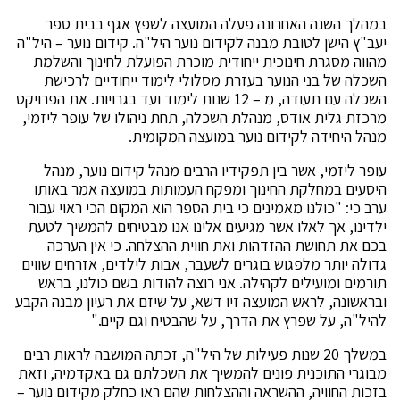
במהלך השנה האחרונה פעלה המועצה לשפץ אגף בבית ספר
יעב"ץ הישן לטובת מבנה לקידום נוער היל"ה. קידום נוער – היל"ה
מהווה מסגרת חינוכית ייחודית מוכרת הפועלת לחינוך והשלמת
השכלה של בני הנוער בעזרת מסלולי לימוד ייחודיים לרכישת
השכלה עם תעודה, מ – 12 שנות לימוד ועד בגרויות. את הפרויקט
מרכזת גלית אודס, מנהלת השכלה, תחת ניהולו של עופר ליזמי,
מנהל היחידה לקידום נוער במועצה המקומית.
עופר ליזמי, אשר בין תפקידיו הרבים מנהל קידום נוער, מנהל
היסעים במחלקת החינוך ומפקח העמותות במועצה אמר באותו
ערב כי: "כולנו מאמינים כי בית הספר הוא המקום הכי ראוי עבור
ילדינו, אך לאלו אשר מגיעים אלינו אנו מבטיחים להמשיך לטעת
בכם את תחושת ההזדהות ואת חווית ההצלחה. כי אין הערכה
גדולה יותר מלפגוש בוגרים לשעבר, אבות לילדים, אזרחים שווים
תורמים ומועילים לקהילה. אני רוצה להודות בשם כולנו, בראש
ובראשונה, לראש המועצה זיו דשא, על שיזם את רעיון מבנה הקבע
להיל"ה, על שפרץ את הדרך, על שהבטיח וגם קיים."
במשלך 20 שנות פעילות של היל"ה, זכתה המושבה לראות רבים
מבוגרי התוכנית פונים להמשיך את השכלתם גם באקדמיה, וזאת
בזכות החוויה, ההשראה וההצלחות שהם ראו כחלק מקידום נוער –