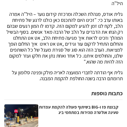
היל"ה
גלית אודס, מנהלת השכלה ומרכזת קידום נוער – היל"ה אמרה
באותו ערב כי: "זכינו היום להתכנס כאן כולנו לרגע של פתיחת
הלב, לקח לנו זמן להגיע למקום הזה. קדמו לו המון רגעים שבהם
רק הנחו את הדברים על הלב של הרבה מאד אנשים. בסוף הבשיל
המהלך וזכינו לראות איך מגיעה פתיחת הלב, אט אט התחלנו
והחלום התחיל לרקום עור וגידים ,אט אט ראינו איך החלום הופך
למציאות. הערב הזה הוא סוג של סגירת מעגל של כל השותפים
שלנו, והחולמים איתנו. כל אחד ואחת נתן את חלקו ועזר למקום
הזה להיות מה שהוא."
גלית אף הודתה לחברי המועצה לאריה פולק ופנינה סלומון על
תרומתם הרבה בשנה החולפת להקמת המבנה.
כתבות נוספות
קבוצת פז ו-BIG בשיתוף פעולה להקמת עמדות
טעינה אולטרה מהירות במתחמי ביג