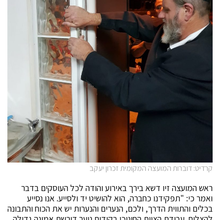
קרדיט: דוברות המועצה המקומית זכרון יעקב
ראש המועצה זיו דשא בירך באירוע והודה לכל העוסקים בדבר
ואמר כי: "תפקידנו כחברה, הוא להושיט יד ולסייע. אנו נסייע
בכלים והתווית הדרך, ולכם, הנערים והנערות יש את הכוח והתבונה
להצליח. עבודת הצוות החינוכי בקידום נוער דורשת אמונה גדולה,