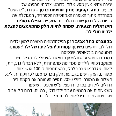
יצירה שהיא מעין מסע מלודי כרומטי צרפתי מהפנט של
צבעים.
ביזה, קטעים מתוך סוויטות כרמן
– סדרת "להיטים"
מסחררת מתוך האופרה האקזוטיקה הספרדית, המגוללת את
סיפורה של כרמן שוברת הלבבות הצוענייה.
הפילהרמונית
הישראלית הצעירה, שמחה להיות חלק מהמאמצים להצלת
ילדים חולי לב
.
בקונצרט בתל אביב
תנגן הפילהרמונית הצעירה למען ילדים
חולי לב, ויתקיים בשיתוף
עמותת 'הצל ליבו של ילד'
: עמותה
הומניטרית בינלאומית שבסיסה
במרכז הרפואי ע"ש וולפסון הדואגת לטיפולי לב מצילי חיים
ומעקב רפואי לילדים ממדינות מתפתחות, ללא הבדלי גזע, דת,
לאום, מגדר או מצב כלכלי, בהשתתפות כ-100 אנשי צוות
מסורים, המקדישים בקביעות חלק ניכר מזמנם לפרויקט זה, ללא
תשלום או תמורה. ביולי 2020 תסיים העמותה את הקמת בית
החולים לילדים במרכז הרפואי ע"ש וולפסון, שישפר
משמעותית את התנאים עבור ילדי חולון, בת-ים, דרום תל-אביב
ויפו, ויהווה מרכז בינלאומי לניתוחי לב ילדים.