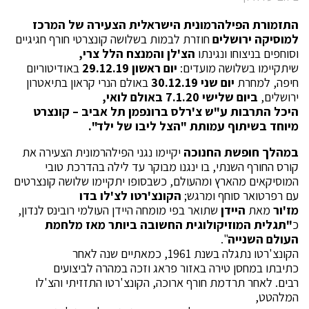
התזמורת הפילהרמונית הישראלית הצעירה של המרכז
למוסיקה ירושלים
חוזרת לבמות בשלושה קונצרטי חורף חגיגיים
וסוחפים בניצוחו ונגינתו
הצ'לן והמנצח
הלל צרי,
שיתקיימו בשלושה מועדים:
יום ראשון 29.12.19
באודיטוריום
חיפה, למחרת
יום שני 30.12.19
באולם הנרי קראון בתיאטרון
ירושלים,
ביום שלישי 7.1.20 באולם לואי,
היכל התרבות ע"ש צ'רלס ברונפמן תל אביב – קונצרט
מיוחד בשיתוף עמותת "הצל ליבו של ילד".
במהלך חופשת החנוכה
יקיימו נגני הפילהרמונית הצעירה את
קורס החורף השנתי, בו ינגנו מבוקר עד לילה בהדרכת טובי
המוסיקאים מהארץ ומהעולם, כשבסופו יתקיימו שלושה קונצרטים
עם רפרטואר סוחף ומרגש;
הקונצ'רטו
לצ'לו בדו
מז'ור
מאת
היידן
שתואר בפי מומחה היידן העולמי רובינס לנדון,
כ
"תגלית המוזיקולוגית החשובה ביותר מאז מלחמת
העולם השנייה
".
הקונצ'רטו נתגלה בשנת 1961, כמאתיים שנה לאחר
כתיבתו במחסן טירה באזור פראג וזכה במהרה לביצועים
רבים. לאחר תרדמת חורף ארוכה, הקונצ'רטו התזזיתי והצ'לו
המלהטט,