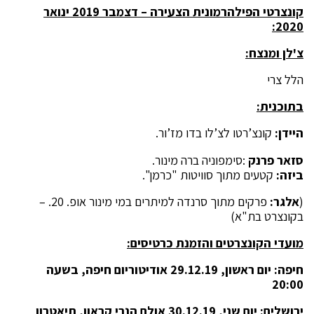
קונצרטי הפילהרמונית הצעירה – דצמבר 2019 ינואר
2020:
צ'לן ומנצח:
הלל צרי
בתוכנית:
היידן:
קונצ’רטו לצ’לו בדו מז’ור.
סזאר פרנק
:סימפוניה ברה מינור.
ביזה:
קטעים מתוך סוויטות "כרמן".
(
אלגר:
פרקים מתוך סרנדה למיתרים במי מינור אופ. 20. –
בקונצרט בת"א)
מועדי הקונצרטים והזמנת כרטיסים:
חיפה:
יום ראשון, 29.12.19 אודיטוריום חיפה, בשעה
20:00
ירושלים:
יום שני, 30.12.19 אולם הנרי קראון, תיאטרון