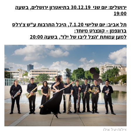
ירושלים: יום שני 30.12.19 בתיאטרון ירושלים, בשעה
19:00
תל אביב: יום שלישי 7.1.20, היכל התרבות ע"ש צ'רלס
ברונפמן – קונצרט מיוחד:
למען עמותת 'הצל ליבו של ילד', בשעה 20:00
צילום יעל אילן