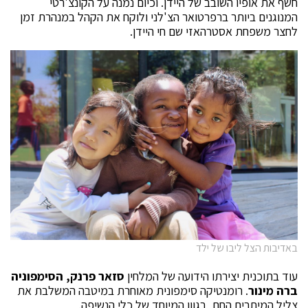
חשף את אופיו השובב של היידן. וכיום נמנה על הקונצ'רטי
המנוגנים ביותר ברפרטואר הצ'לני ולוקח את הקהל במנהרת זמן
לחצר משפחת אסטרהאזי שם חי היידן.
באדיבות הצל ליבו של ילד
עוד בתוכנית יצירתו הידועה של המלחין
סזאר פרנק,
הסימפוניה
ברה מינור
.
רומנטיקה סימפונית מאוחרת במיטבה המשלבת את
צליל המיתרים החם, בגוון המיוחד של כלי הנשיפה.