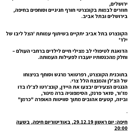
ירושלים,
חוזרים לבמות בקונצרטי חורף חגיגיים וסוחפים בחיפה,
בירושלים ובתל אביב.
הקונצרט בתל אביב יתקיים בשיתוף עמותת 'הצל ליבו של
ילד'
הדואגת לטיפולי לב מצילי חיים לילדים ברחבי העולם –
וחלק מהכנסותיו יועברו לפעילות העמותה.
בתוכנית הקונצרט, רפרטואר מרגש וסוחף
בניצוחו
של
הצ'לן והמנצח הלל צרי.
הנגנים הצעירים יבצעו את היידן, קונצ’רטו לצ’לו בדו
מז’ור, סזאר פרנק, הסימפוניה ברה מינור,
וביזה, קטעים אהובים מתוך סוויטות האופרה "כרמן"
חיפה: יום ראשון 29.12.19, באודיטוריום חיפה, בשעה
20:00