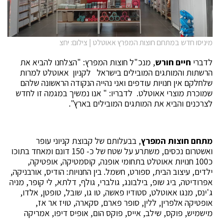
מיניסו חדש במתחם חוצות המפרץ אאוטלט | צילום: יחצ
לדברי
חיים חורש
, מנכ"ל חוצות המפרץ: "הצלחנו להביא את
הרשתות והמותגים המובילים בישראל לקניון אאוטלט למרות
שלחלקם אין חנויות עודפים ואני נהייה הנקודה הראשונה שלהם
שמוכרת מוצרי אאוטלט. לדבריו: " אנו נמשיך במגמה זו לחדש
לצרכנים והביא את המותגים המובילים בארץ".
מתחם חוצות המפרץ
, בבעלותם של קבוצת קניוני עופר
ואשטרום נכסים, משתרע על שטח של כ- 150 דונם ומאחד בתוכו
כ100 חנויות אאוטלט בתחומי אופנה, קוסמטיקה, אופטיקה,
ילדים, עיצוב הבית, ספורט, חשמל. בין החנויות: הודיס, אורבניקה,
אפרודיטה, ביג שופ, בילבונג, גולברי, גולף, דלתא, לי קופר, מניה
ג'ינס, מנגו אאוטלט, סטודיו פאשה, טו גו, שובל, טופטן, אלדו,
אופטיקה אלפרין, ללין, סופר פארם, סקארה, טויז אר אז,
מישמיש, פוקס, שילב, אייס, פוקס הום, אופיס דיפו, אמריקה