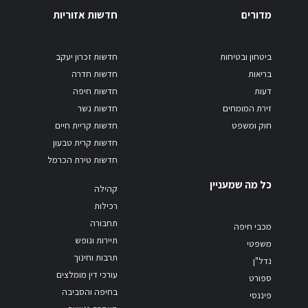
מדורים
חדשות אזוריות
ביטחון ובטיחות
חדשות זכרון יעקב
בריאות
חדשות חדרה
דעות
חדשות חיפה
זירת המומחים
חדשות נשר
חוק ומשפט
חדשות קריית חיים
חדשות קרית טבעון
חדשות טירת הכרמל
כל מה שמעניין
קהילה
רכילות
תחבורה
מכבי חיפה
תיירות ונופש
משפטי
תרבות וחינוך
נדל"ן
עורכי דין מומלצים
ספורט
בחיפה והסביבה
פיננסי