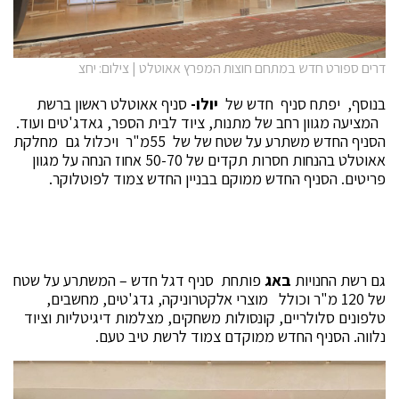
דרים ספורט חדש במתחם חוצות המפרץ אאוטלט | צילום: יחצ
בנוסף, יפתח סניף חדש של
יולו-
סניף אאוטלט ראשון ברשת
המציעה מגוון רחב של מתנות, ציוד לבית הספר, גאדג'טים ועוד.
הסניף החדש משתרע על שטח של של 55מ"ר ויכלול גם מחלקת
אאוטלט בהנחות חסרות תקדים של 50-70 אחוז הנחה על מגוון
פריטים. הסניף החדש ממוקם בבניין החדש צמוד לפוטלוקר.
גם רשת החנויות
באג
פותחת סניף דגל חדש – המשתרע על שטח
של 120 מ"ר וכולל מוצרי אלקטרוניקה, גדג'טים, מחשבים,
טלפונים סלולריים, קונסולות משחקים, מצלמות דיגיטליות וציוד
נלווה. הסניף החדש ממוקדם צמוד לרשת טיב טעם.