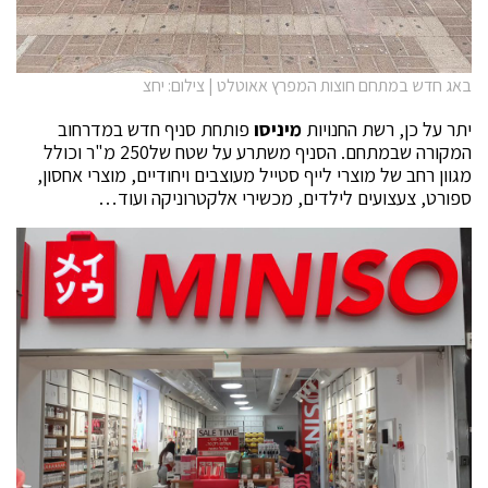
באג חדש במתחם חוצות המפרץ אאוטלט | צילום: יחצ
יתר על כן, רשת החנויות
מיניסו
פותחת סניף חדש במדרחוב
המקורה שבמתחם. הסניף משתרע על שטח של250 מ"ר וכולל
מגוון רחב של מוצרי לייף סטייל מעוצבים ויחודיים, מוצרי אחסון,
ספורט, צעצועים לילדים, מכשירי אלקטרוניקה ועוד…