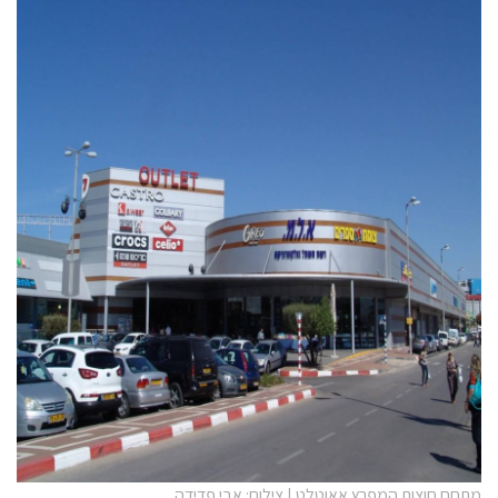
מתחם חוצות המפרץ אאוטלט | צילום: אבי פדידה