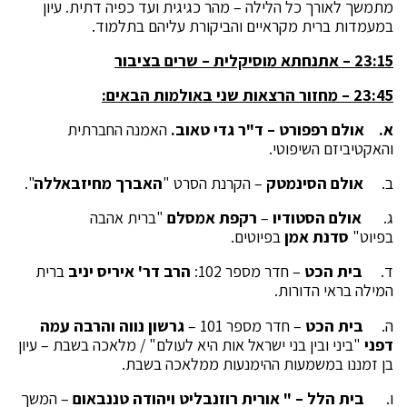
מתמשך לאורך כל הלילה – מהר כגיגית ועד כפיה דתית. עיון
במעמדות ברית מקראיים והביקורת עליהם בתלמוד.
23:15 – אתנחתא מוסיקלית – שרים בציבור
23:45 – מחזור הרצאות שני באולמות הבאים:
א.
אולם רפפורט – ד"ר גדי טאוב.
האמנה החברתית
והאקטיביזם השיפוטי.
ב.
אולם הסינמטק
– הקרנת הסרט "
האברך מחיזבאללה
".
ג.
אולם הסטודיו
–
רקפת אמסלם
"ברית אהבה
בפיוט"
סדנת אמן
בפיוטים.
ד.
בית הכט
– חדר מספר 102:
הרב דר' איריס יניב
ברית
המילה בראי הדורות.
ה.
בית הכט
– חדר מספר 101 –
גרשון נווה והרבה עמה
דפני
"ביני ובין בני ישראל אות היא לעולם" / מלאכה בשבת – עיון
בן זמננו במשמעות ההימנעות ממלאכה בשבת.
ו.
בית הלל – " אורית רוזנבליט ויהודה טננבאום
– המשך