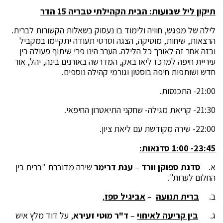
תיקון ליל שבועות: הבית הקהילתי טבריה 15 הדר
לילה של מפגש, חוויה ולימוד בו נעסוק בשאלות הקשורות לברית.
הרצאות, שיחות, מוסיקה, הצגה וסרטי תעודה יתקיימו במקביל
ובזה אחר זה לאורך כל הלילה. הערב הינו פרי שיתוף פעולה בין
עיריית חיפה למרכז ליאו באק, המדרשה באורנים בינה, יהל, אור
חדש ושותפות חיפה בוסטון וגורמי קהילה נוספים.
21:00- התכנסות.
21:30- קריאת מגילה- שחקני התיאטרון החיפאי.
22:00- שירה מקודשת עם ליאת ציון.
23:45- 1:00 סדנאות:
א.
סדנת ספוקן וורד
–
ענת דרימר
שירה מדוברת "ברית בין
החלום לערות".
ב.
ברית תנועה
–
אביגיל ספז
,
ג.
בין קריעה לאיחוי
–
ד"ר מוטי זעירא
, על דוד מלץ איש