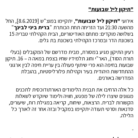
"תיקון ליל שבועות"
אירועי
"תיקון ליל שבועות"
, יתקיימו במוצ"ש [8.6.2019], החל
מהשעה 21:30 ועד הזריחה תחת הכותרת "
ברית ביני לבינך
"
בשלושה מוקדים: מתחם האודיטוריום, הבית הקהילתי טבריה 15
בשכונת הדר ובמרכז הקהילתי בשכונת בת גלים.
רעיון התיקון מגיע במסורת, מבית מדרשם של המקובלים (בעלי
תורת הסוד), האר"י וחוג תלמידיו שחיו בצפת במאה ה – 16. תיקון
שבועות בחיפה הוא פרי שיתוף פעולה בין עריית חיפה לבין ארגוני
ההתחדשות היהודית בעיר וקהילות פלורליסטיות, בהובלת
המדרשה באורנים.
כל אלה הרחיבו את תבנית הלימודים האורתודוכסית לתכנים
מגוונים שיצרו לילה של מפגש, חוויה ולימוד שיוקדש לשאלות
הקשורות לברית. הרצאות, שיחות, קריאה במגילת רות, שיעורים,
סדנאות וסרטי תעודה יתקיימו במקביל ובזה אחר זה לאורך כל
הלילה.