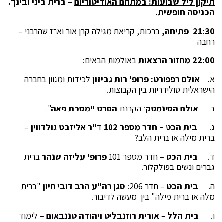
תיקון ליל שבועות: במתחם האודיטוריום
– ברית ביני ובינך.
הכניסה חופשית.
21:30
פתיחה,
ברכות, קריאת מגילה קרן אור וארז שהרבני –
רחבה
22:00
מחזור הרצאות
באולמות הבאים:
א.
אולם רפפורט: פרופ' רות גביזון
לכידות ומגוון בחברה
הישראלית סולידריות בין הקבוצות.
ב.
אולם הסינמטק
: הקרנת
הסרט "מסכת פאה
".
ג.
בית הכט – חדר מספר 102
ד
"ר אליזבט גולדווין
–
ברית מילה או ברית הלב?
ד.
בית הכט
– חדר מספר 101
פרופ' עליזה שנהר
ברית
גברים ונשים בפולקלור.
ה.
בית הכט
– חדר 206:
סגן רה"ע הרב דובי חיון
"ברית
מלה או ברית מילה" בין מעשה לדיבור.
ו.
בית הלל
–
אורית רוזנבליט ויהודה טננבאום
– לימוד