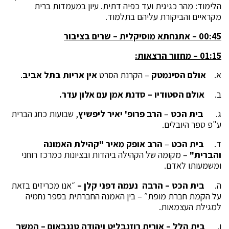
הלימוד: מהר כגיגית ועד כפיה דתית. עיון במעמדות ברית
מקראיים והביקורת עליהם בתלמוד.
00:45 – אתנחתא מוסיקלית – שרים בציבור
01:15 – מחזור הרצאות:
א.
אולם הסינמטק
– הקרנת הסרט
אין אריות בתל אביב
.
ב.
אולם הסטודיו – סדנת אמן עם אלון עדר.
ג.
בית הכט
–
הרב פרופ' יאיר ליפשיץ
, שבועות כחג הברית
ע"פ ספר היובלים.
ד.
בית הכט
–
הרב אופק מאיר "קהילת האמונה
והברית"
– מקומה של הקהילה ביהדות ובציונות כמרכז רוחני
ומשמעותו לאדם.
ה.
בית הכט – הרבה נעמה דפני קלן –
״אנו מכריזים בזאת
על הקמת חברת מופת״ – בין האמנה החברתית בספר נחמיה
למגילת העצמאות.
ו.
בית הלל – אורית רוזנבליט ויהודה טננבאום – המשך