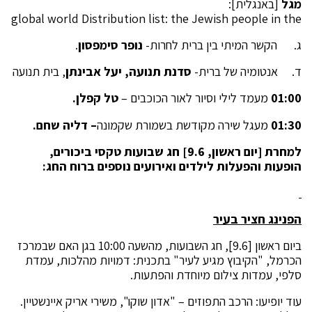
מגל
[באנגלית]:
global world Distribution list: the Jewish people in the
ג. הקשר המיתי בין ברית לחרות-
נופר סימפסון
.
ד. אנטומיה של ברית-
סדנת תנועה, יעל אבינתן
, בית תנועה
01:00
מעמד לילי וסיור לאור הכוכבים –
טל קפלן.
01:30
מעגל שירה מקודשת בשמורת שקמונה
– דליה שחם.
למחרת [יום ראשון, 9.6] חג שבועות טקסי ביכורים,
הופעות והפעלות לילדים ואירועים נוספים ברוח החג:
הפנינג חציר בעיר
ביום ראשון [9.6], חג השבועות, מהשעה 10:00 בגן האם שבמרכז
הכרמל, "הקיבוץ מגיע לעיר" בתכנית: דמויות מהלכות, עמדת
סלפי, עמדות צילום מיוחדת והפתעות.
עוד יופיעו: הרכב התפוזים – "אדון שוקו", משירי אריק איינשטיין.