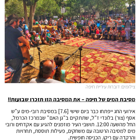
צילומים: דוברות עיריית חיפה
מסיבת המים של חיפה – את המסיבה הזו תזכרו שבועות!!
אירועי החג ייפתחו כבר ביום שישי [7.6] במסיבת רובי-מים ע"ש
אסף (צור) בלונדי ז"ל, שתתקיים ב"גן האם" שבמרכז הכרמל,
החל מהשעה 12:00. תושבי העיר מוזמנים להגיע עם אקדחים ורובי
מים למסיבה הרטובה עם משחקים, פעילות תוססת, תחרויות
והרקדה עם ריקו. הכניסה חופשית.