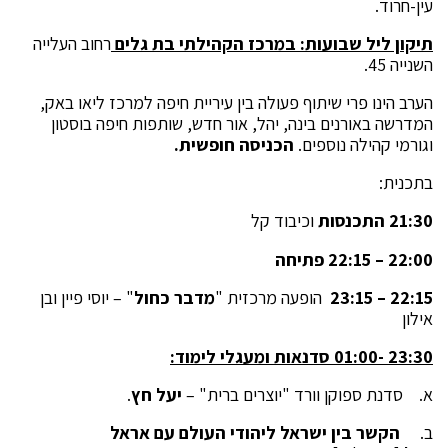
עין-חרוד.
תיקון ליל שבועות: במרכז הקהילתי בת גלים
רחוב העלייה
השנייה 45.
הערב הינו פרי שיתוף פעולה בין עיריית חיפה למרכז ליאו באק,
המדרשה באורנים בינה, יהל, אור חדש, שותפות חיפה בוסטון
וגורמי קהילה נוספים.
הכניסה חופשית.
בתכנית:
21:30 התכנסות
וכיבוד קל
22:00 – 22:15 פתיחה
22:15 – 23:15
הופעה מרכזית "
מדבר כחול
" – יוסי פיין ובן
אילון
23:30 -01:00 סדנאות ומעגלי לימוד:
א. סדנת ספוקן וורד "יוצרים ברית" –
יעל חץ
.
ב.
הקשר בין ישראל ליהודי העולם עם אראל