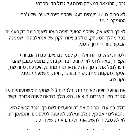
גרפי, התוצאה במשחק היתה על גבול הדו ספרתי.
לא פחות מ-27 פעמים בעטו שחקני ריינה לשערו של ג'רפי
המופקר. 27!!
לצורך ההשוואה, שחקני הפועל חיפה בעטו לשער ריינה רק פעמיים
בכל מהלך המשחק, כולל בעיטת הקרן של אנטילבסקי, שממנה
הובקע שער היתרון הזמני.
ולמרות שהליגה התחילה רק לפני שבועיים, פגרת הנבחרת
הקצרה, באה לרוני לוי ולחניכיו בדיוק בזמן, בתנאי כמובן שהם
ידעו לנצל את הזמן הזה להתארגנות מחדש, היערכות מחודשת,
הסקת מסקנות מתבקשות ובעיקר, חיזוק משמעותי בסגל
הקבוצה.
אם הפועל חיפה לא תתחזק בלפחות 2-3 שחקנים משמעותיים עד
סגירת חלון העברות ב-18.9, היא תלך כנראה לעונה ארוכה וקשה.
כולם במועדון מבינים את זה ופועלים לשם כך, אבל הבעיה היא
שהבעלים יואב כץ, נעלם ונאלם, לא עונה לטלפונים, והמאמן רוני
לוי לא מצליח להשיג אותו ולקדם את נושא הרכש.