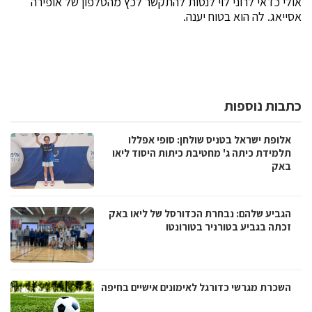
אולי כדאי לרוני לוי לנסות להתקשר לכץ מהטלפון של אופירה
אסייאג. לה הוא בטוח יענה.
כתבות נוספות
אלופת ישראל בטניס שולחן: סופי אפללו
תלמידת כיתה ג' מחטיבת כיתות היסוד ליאו
באק
הגביע שלהם: נבחרת הכדורסל של ליאו באק
זכתה בגביע בטורניר בטורונטו
השכרת מגרשי כדורגל לאימונים אישיים בחיפה