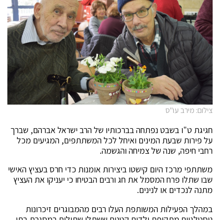
צילום: מירב עו"ס
חגיגת ט"ו בשבט נפתחה בברכותיו של הרב ישראל אברהם, שברך
על פירות שבעת המינים ואיחל לכל המשתתפים, המגיעים מכל
רחבי חיפה, שנה של צמיחה והגשמה.
משתתפי מרכז היום קישטו ביצירות אומנות כדי חרס בעציץ האישי
שבו שתלו פרח המסמל את חג ורבים הבטיחו כי יעניקו את העציץ
מתנה לנכדים או לנינים.
במהלך הפעילות המשותפת העלו רבים מהמבוגרים זיכרונות
נוסטלגיים מתקופת ילדים קטנים ששתלו שתילים במסגרת בתי