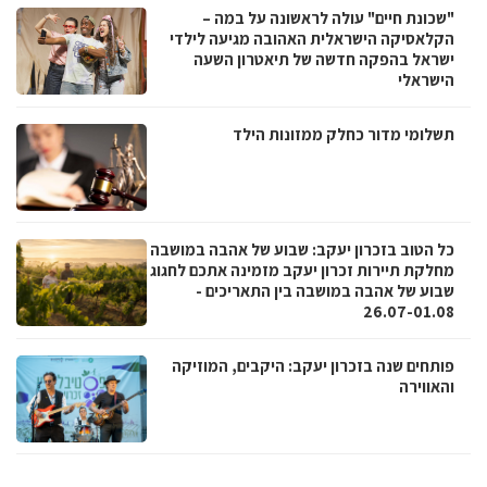
"שכונת חיים" עולה לראשונה על במה –
הקלאסיקה הישראלית האהובה מגיעה לילדי
ישראל בהפקה חדשה של תיאטרון השעה
הישראלי
תשלומי מדור כחלק ממזונות הילד
כל הטוב בזכרון יעקב: שבוע של אהבה במושבה
מחלקת תיירות זכרון יעקב מזמינה אתכם לחגוג
שבוע של אהבה במושבה בין התאריכים -
26.07-01.08
פותחים שנה בזכרון יעקב: היקבים, המוזיקה
והאווירה