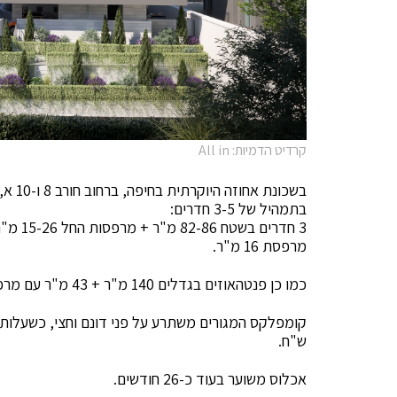
קרדיט הדמיות: All in
בתמהיל של 3-5 חדרים:
מרפסת 16 מ"ר.
כמו כן פנטהאוזים בגדלים 140 מ"ר + 43 מ"ר עם מרפסות הפונות לנוף המערבי ותוספת חניון תת קרקעי.
ש"ח.
אכלוס משוער בעוד כ-26 חודשים.