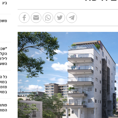
ביג
משמר
"שכו
הקלא
לילד
השעה
כל ה
במוש
מזמי
במושבה 
פותחי
המוזי