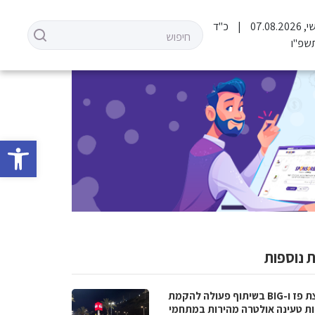
07.08.2
כ"ד
שפ"ו
פתח סרגל 
 נוספות
קבוצת פז ו-BIG בשיתוף פעולה להקמת
ת טעינה אולטרה מהירות במתחמי