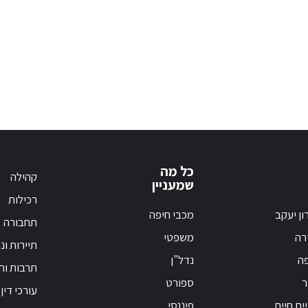
כל מה
קהילה
שמעניין
רכילות
ון יעקב
מכבי חיפה
תחבורה
רה
משפטי
תיירות ונ
פה
נדל"ן
תרבות וחי
ר
ספורט
עורכי דין
ית חיים
פיננסי