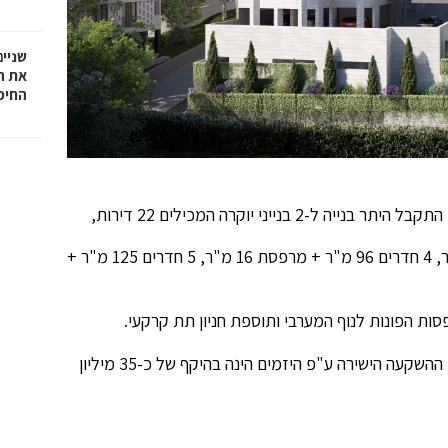
שניים
את ה
החיפ
בשכונת אחוזה היוקרתית בחיפה, ברחוב חורב 8 ו-10 א, התקבל היתר בנייה ל-2 בנייני יוקרה המכילים 22 דירות,
3 חדרים בשטח 82-86 מ"ר + מרפסות החל 15-26 מ"ר, 4 חדרים 96 מ"ר + מרפסת 16 מ"ר, 5 חדרים 125 מ"ר +
קומפלקס המגורים משתרע על פני דונם וחצי, כשעלות ההשקעה הישירה ע"פ היזמים הינה בהיקף של כ-35 מיליון